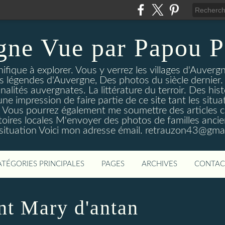
gne Vue par Papou P
ique à explorer. Vous y verrez les villages d'Auvergne
es légendes d'Auvergne, Des photos du siècle dernier. 
nalités auvergnates. La littérature du terroir. Des his
une impression de faire partie de ce site tant les si
 Vous pourrez également me soumettre des articles c
oires locales M'envoyer des photos de familles ancien
 situation Voici mon adresse émail. retrauzon43@gma
ATÉGORIES PRINCIPALES
PAGES
ARCHIVES
CONTAC
nt Mary d'antan