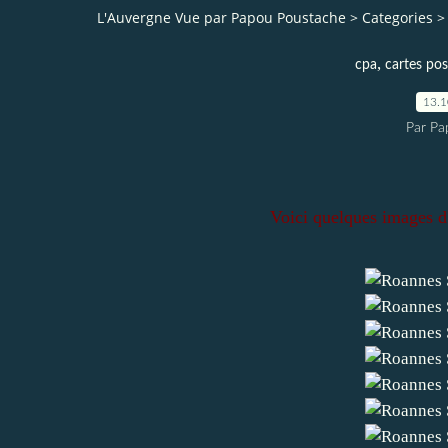
L'Auvergne Vue par Papou Poustache
>
Categories
>
,
cpa
cartes pos
13.
Par Pa
Voici quelques images d'