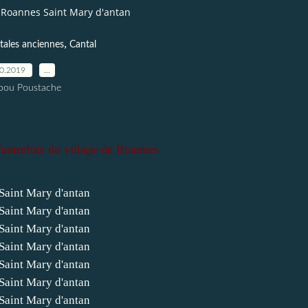
Roannes Saint Mary d'antan
,
tales anciennes
Cantal
10.2019
…
pou Poustache
autrefois du village de Roannes