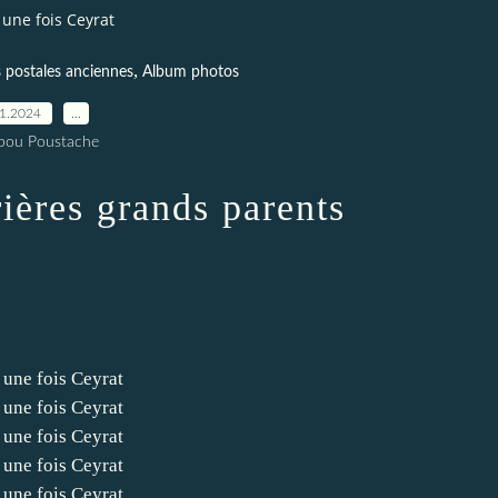
t une fois Ceyrat
,
 postales anciennes
Album photos
11.2024
…
pou Poustache
rières grands parents