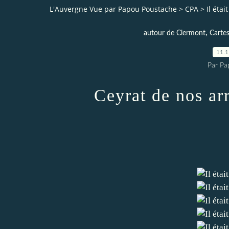
L'Auvergne Vue par Papou Poustache
>
CPA
>
Il étai
,
autour de Clermont
Cartes
11.
Par Pa
Ceyrat de nos ar