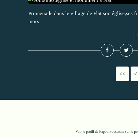
Promenade dans le village de Flat son église,ses 
mors
Li
<<
<
Voir le profil de
Papou Poustache
sur le po