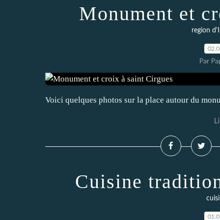
Monument et cro
region d'I
02.
Par Pa
Voici quelques photos sur la place autour du mon
Li
Cuisine traditi
cuis
01.