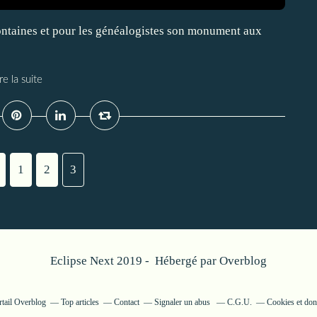
fontaines et pour les généalogistes son monument aux
re la suite
1
2
3
Eclipse Next 2019 - Hébergé par
Overblog
rtail Overblog
Top articles
Contact
Signaler un abus
C.G.U.
Cookies et don