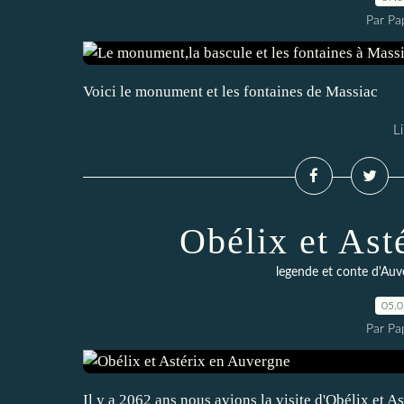
Par Pa
Voici le monument et les fontaines de Massiac
Li
Obélix et Ast
legende et conte d'Auv
05.
Par Pa
Il y a 2062 ans nous avions la visite d'Obélix et 