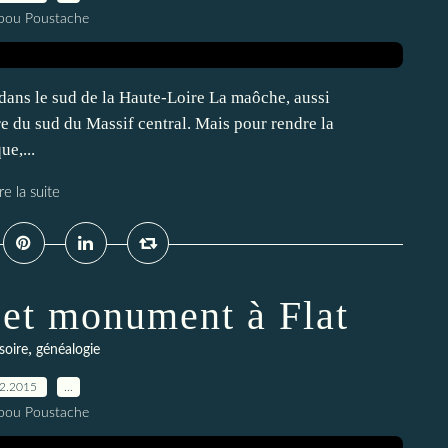
pou Poustache
é dans le sud de la Haute-Loire La maôche, aussi
e du sud du Massif central. Mais pour rendre la
ue,...
re la suite
 et monument à Flat
,
soire
généalogie
02.2015
…
pou Poustache