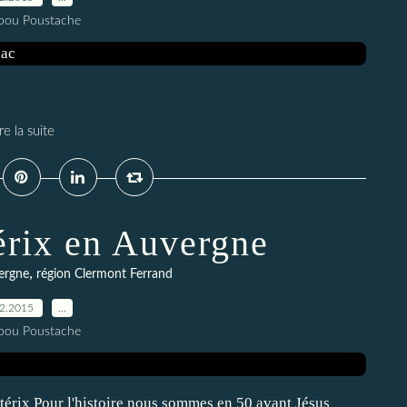
pou Poustache
re la suite
érix en Auvergne
,
ergne
région Clermont Ferrand
02.2015
…
pou Poustache
Astérix Pour l'histoire nous sommes en 50 avant Jésus