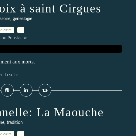
ix à saint Cirgues
,
ssoire
généalogie
02.2015
…
pou Poustache
ument aux morts.
re la suite
onnelle: La Maouche
,
ine
tradition
02.2015
…