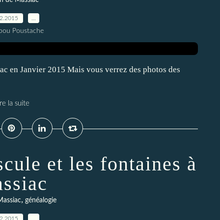
on de Massiac
02.2015
…
pou Poustache
iac en Janvier 2015 Mais vous verrez des photos des
re la suite
ule et les fontaines à
ssiac
,
Massiac
généalogie
02.2015
…