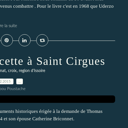
 venus combattre . Pour le livre c'est en 1968 que Uderzo
re la suite
cette à Saint Cirgues
,
,
gnat
croix
region d'Issoire
02.2015
…
pou Poustache
numents historiques érigée à la demande de Thomas
4 et son épouse Catherine Briconnet.