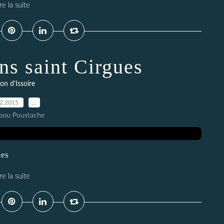
re la suite
ns saint Cirgues
ion d'Issoire
02.2015
…
pou Poustache
ues
re la suite