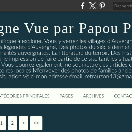
gne Vue par Papou P
ique à explorer. Vous y verrez les villages d'Auvergne
es légendes d'Auvergne, Des photos du siècle dernier. 
nalités auvergnates. La littérature du terroir. Des his
une impression de faire partie de ce site tant les si
 Vous pourrez également me soumettre des articles c
oires locales M'envoyer des photos de familles ancien
 situation Voici mon adresse émail. retrauzon43@gma
ATÉGORIES PRINCIPALES
PAGES
ARCHIVES
CONTAC
1
2
>
>>