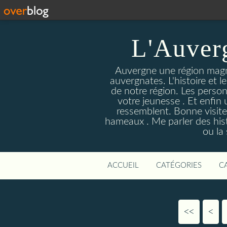
L'Auver
Auvergne une région magnif
auvergnates. L'histoire et l
de notre région. Les person
votre jeunesse . Et enfin 
ressemblent. Bonne visite
hameaux . Me parler des hist
ou la
ACCUEIL
CATÉGORIES
C
<<
<