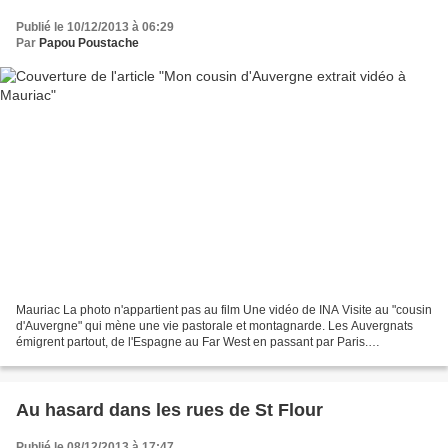
Publié le 10/12/2013 à 06:29
Par
Papou Poustache
Mauriac La photo n'appartient pas au film Une vidéo de INA Visite au "cousin
d'Auvergne" qui mène une vie pastorale et montagnarde. Les Auvergnats
émigrent partout, de l'Espagne au Far West en passant par Paris.
Découverte de ceux qui restent et de leur...
Au hasard dans les rues de St Flour
Publié le 08/12/2013 à 17:47