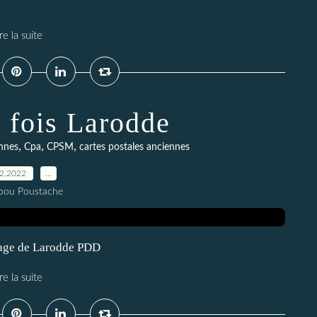
re la suite
e fois Larodde
,
,
,
ennes
Cpa
CPSM
cartes postales anciennes
12.2022
…
pou Poustache
llage de Larodde PDD
re la suite