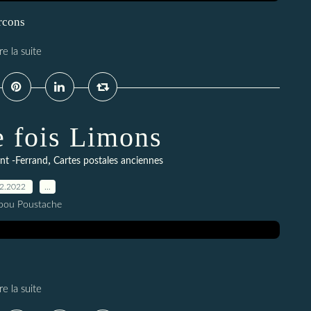
Arcons
re la suite
ne fois Limons
,
nt -Ferrand
Cartes postales anciennes
12.2022
…
pou Poustache
re la suite