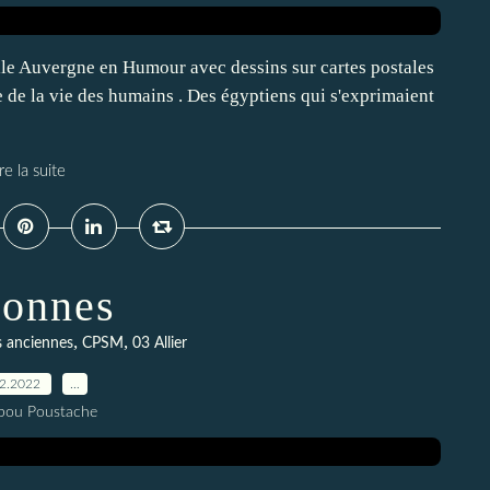
lle Auvergne en Humour avec dessins sur cartes postales
e de la vie des humains . Des égyptiens qui s'exprimaient
re la suite
ronnes
,
,
s anciennes
CPSM
03 Allier
12.2022
…
pou Poustache