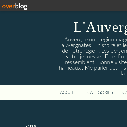
L'Auver
Auvergne une région magnif
auvergnates. L'histoire et l
de notre région. Les person
votre jeunesse . Et enfin 
ressemblent. Bonne visite
hameaux . Me parler des hist
ou la
ACCUEIL
CATÉGORIES
C
cpa