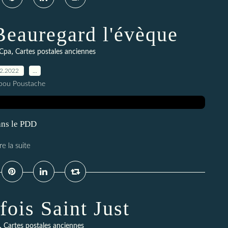
 Beauregard l'évèque
,
Cpa
Cartes postales anciennes
12.2022
…
pou Poustache
ans le PDD
re la suite
 fois Saint Just
,
Cartes postales anciennes