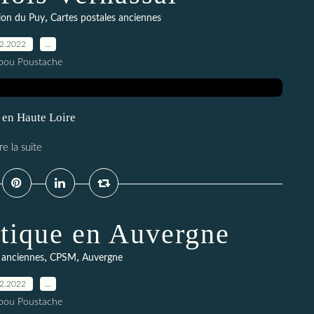
,
ion du Puy
Cartes postales anciennes
12.2022
…
pou Poustache
l en Haute Loire
re la suite
tique en Auvergne
,
,
 anciennes
CPSM
Auvergne
12.2022
…
pou Poustache