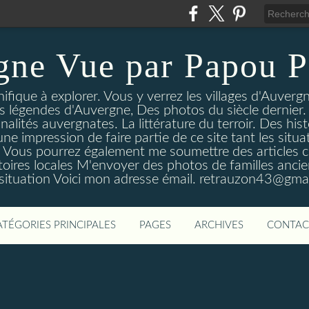
gne Vue par Papou P
ique à explorer. Vous y verrez les villages d'Auvergne
es légendes d'Auvergne, Des photos du siècle dernier. 
nalités auvergnates. La littérature du terroir. Des his
une impression de faire partie de ce site tant les si
 Vous pourrez également me soumettre des articles c
oires locales M'envoyer des photos de familles ancien
 situation Voici mon adresse émail. retrauzon43@gma
ATÉGORIES PRINCIPALES
PAGES
ARCHIVES
CONTAC