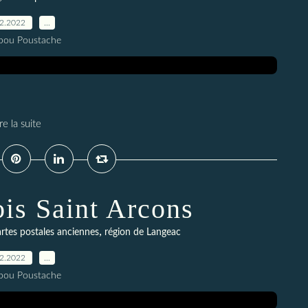
12.2022
…
pou Poustache
re la suite
fois Saint Arcons
,
rtes postales anciennes
région de Langeac
12.2022
…
pou Poustache