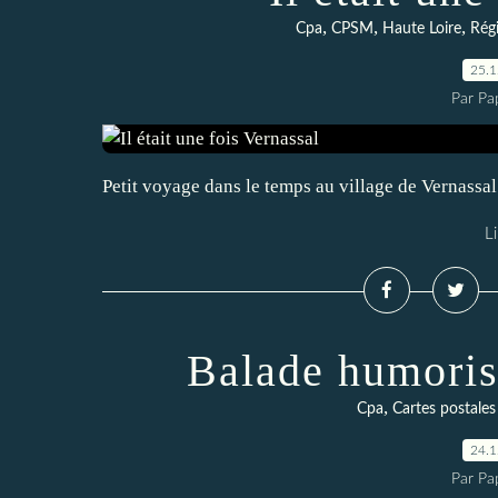
,
,
,
Cpa
CPSM
Haute Loire
Rég
25.
Par Pa
Petit voyage dans le temps au village de Vernassa
Li
Balade humoris
,
Cpa
Cartes postales
24.
Par Pa