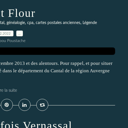
t Flour
,
,
,
,
tal
généalogie
cpa
cartes postales anciennes
Légende
12.2022
…
pou Poustache
cembre 2013 et des alentours. Pour rappel, et pour situer
ué dans le département du Cantal de la région Auvergne
re la suite
 fois Vernassal