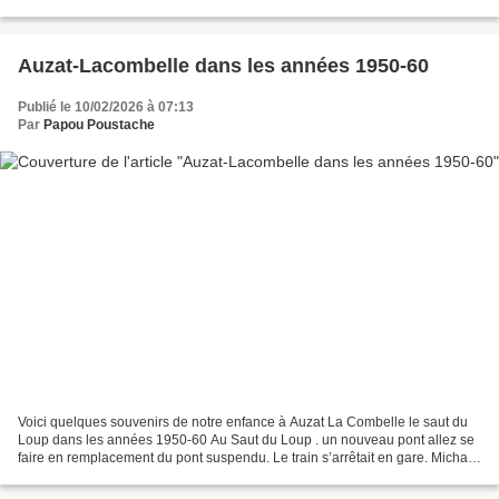
Alpes et a une surface de 20.75...
Auzat-Lacombelle dans les années 1950-60
Publié le 10/02/2026 à 07:13
Par
Papou Poustache
Voici quelques souvenirs de notre enfance à Auzat La Combelle le saut du
Loup dans les années 1950-60 Au Saut du Loup . un nouveau pont allez se
faire en remplacement du pont suspendu. Le train s’arrêtait en gare. Michard
nous faisait de la limonade A...