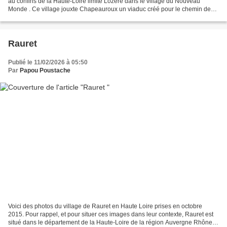
au confins de la Haute-Loire limite Lozère dans le village du Nouveau
Monde . Ce village jouxte Chapeauroux un viaduc créé pour le chemin de
fer lie les 2 villages celui ci a été construit...
Rauret
Publié le 11/02/2026 à 05:50
Par
Papou Poustache
Voici des photos du village de Rauret en Haute Loire prises en octobre
2015. Pour rappel, et pour situer ces images dans leur contexte, Rauret est
situé dans le département de la Haute-Loire de la région Auvergne Rhône