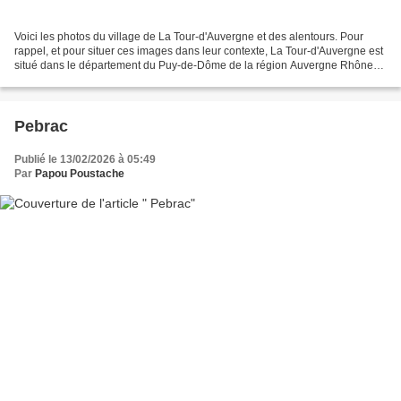
Voici les photos du village de La Tour-d'Auvergne et des alentours. Pour
rappel, et pour situer ces images dans leur contexte, La Tour-d'Auvergne est
situé dans le département du Puy-de-Dôme de la région Auvergne Rhône
Alpes et a une surface de 48.29...
Pebrac
Publié le 13/02/2026 à 05:49
Par
Papou Poustache