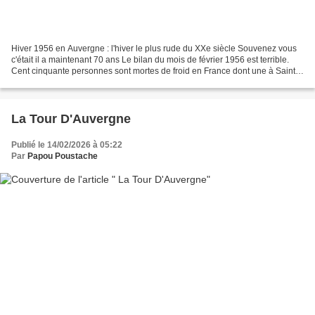
Hiver 1956 en Auvergne : l'hiver le plus rude du XXe siècle Souvenez vous
c'était il a maintenant 70 ans Le bilan du mois de février 1956 est terrible.
Cent cinquante personnes sont mortes de froid en France dont une à Saint-
Dier-d’Auvergne. Hiver 1956...
La Tour D'Auvergne
Publié le 14/02/2026 à 05:22
Par
Papou Poustache