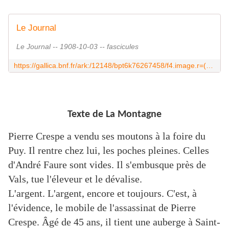
Le Journal
Le Journal -- 1908-10-03 -- fascicules
https://gallica.bnf.fr/ark:/12148/bpt6k76267458/f4.image.r=(prOx:%20%22pierre%20Crespe%22%2020%20%22Vals%22)?rk=879832;4
Texte de La Montagne
Pierre Crespe a vendu ses moutons à la foire du
Puy. Il rentre chez lui, les poches pleines. Celles
d'André Faure sont vides. Il s'embusque près de
Vals, tue l'éleveur et le dévalise.
L'argent. L'argent, encore et toujours. C'est, à
l'évidence, le mobile de l'assassinat de Pierre
Crespe. Âgé de 45 ans, il tient une auberge à Saint-