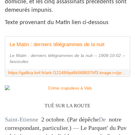
domicile, et les cinq assassinats précédents sont
demeurés impunis.
Texte provenant du Matin lien ci-dessous
Le Matin : derniers télégrammes de la nuit
Le Matin : derniers télégrammes de la nuit -- 1908-10-02 --
fascicules
https://gallica.bnf.fr/ark:/12148/bpt6k568837t/f3.image.r=(prOx:%20%22pierre%20Crespe%22%2020%20%22Vals%22)?rk=515024;0
TUÉ SUR LA ROUTE
Saint-Etienne
2 octobre. (Par dépêche
De
notre
correspondant, particulier.)
—
Le Parquet' du Puv