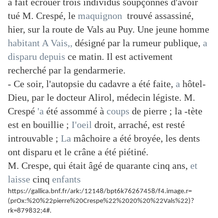
a fait écrouer trois individus soupçonnés d'avoir
tué M. Crespé, le
maquignon
trouvé assassiné,
hier, sur la route de Vals au Puy. Une jeune homme
habitant A
Vais,,
désigné par la rumeur publique,
a
disparu
depuis
ce matin. Il est activement
recherché par la gendarmerie.
- Ce soir, l'autopsie du cadavre a été faite,
a
hôtel-
Dieu, par le docteur Alirol, médecin légiste. M.
Crespé
'a
été assommé à
coups
de pierre ; la -tète
est en bouillie ;
I'oeil
droit, arraché, est resté
introuvable ;
La
mâchoire a été broyée, les dents
ont disparu et le crâne a été piétiné.
M. Crespe, qui était âgé de quarante cinq ans,
et
laisse
cinq
enfants
https://gallica.bnf.fr/ark:/12148/bpt6k76267458/f4.image.r=
(prOx:%20%22pierre%20Crespe%22%2020%20%22Vals%22)?
rk=879832;4#.