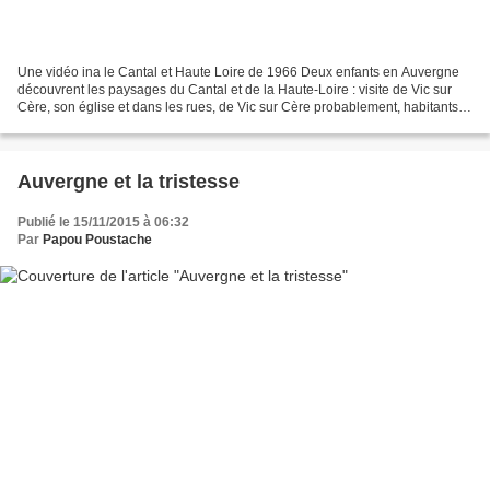
Une vidéo ina le Cantal et Haute Loire de 1966 Deux enfants en Auvergne
découvrent les paysages du Cantal et de la Haute-Loire : visite de Vic sur
Cère, son église et dans les rues, de Vic sur Cère probablement, habitants
en costume traditionnel lors...
Auvergne et la tristesse
Publié le 15/11/2015 à 06:32
Par
Papou Poustache