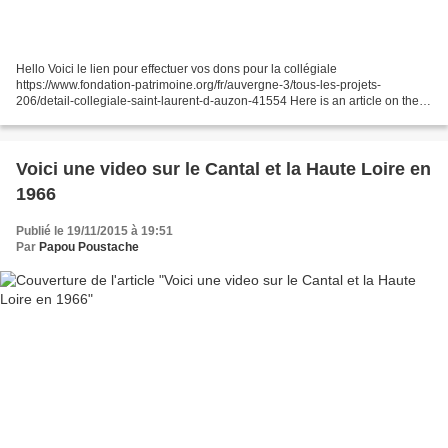
Hello Voici le lien pour effectuer vos dons pour la collégiale
https://www.fondation-patrimoine.org/fr/auvergne-3/tous-les-projets-
206/detail-collegiale-saint-laurent-d-auzon-41554 Here is an article on the
collegiale directed by travelfranceonline Dominique...
Voici une video sur le Cantal et la Haute Loire en
1966
Publié le 19/11/2015 à 19:51
Par
Papou Poustache