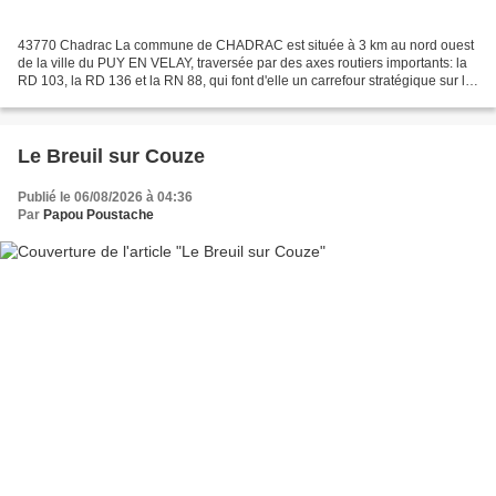
43770 Chadrac La commune de CHADRAC est située à 3 km au nord ouest
de la ville du PUY EN VELAY, traversée par des axes routiers importants: la
RD 103, la RD 136 et la RN 88, qui font d'elle un carrefour stratégique sur le
bassin du Puy en Velay. Petite...
Le Breuil sur Couze
Publié le 06/08/2026 à 04:36
Par
Papou Poustache