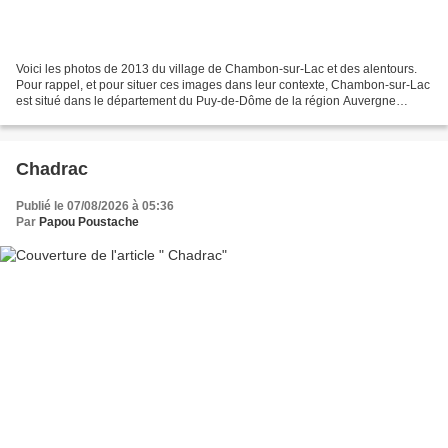
Voici les photos de 2013 du village de Chambon-sur-Lac et des alentours.
Pour rappel, et pour situer ces images dans leur contexte, Chambon-sur-Lac
est situé dans le département du Puy-de-Dôme de la région Auvergne
Rhône Alpes et a une surface de 46.93...
Chadrac
Publié le 07/08/2026 à 05:36
Par
Papou Poustache