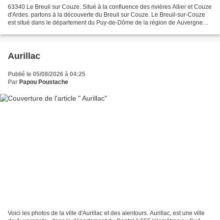
63340 Le Breuil sur Couze. Situé à la confluence des rivières Allier et Couze
d'Ardes. partons à la découverte du Breuil sur Couze. Le Breuil-sur-Couze
est situé dans le département du Puy-de-Dôme de la région de Auvergne
Rhône Alpes et a une surface...
Aurillac
Publié le 05/08/2026 à 04:25
Par
Papou Poustache
Voici les photos de la ville d'Aurillac et des alentours. Aurillac, est une ville