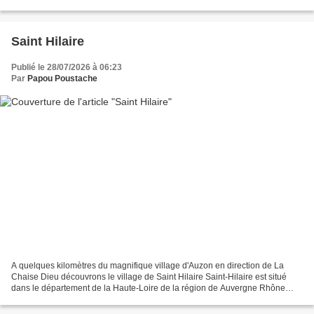
complet provenant d'un...
Saint Hilaire
Publié le 28/07/2026 à 06:23
Par
Papou Poustache
A quelques kilomètres du magnifique village d'Auzon en direction de La
Chaise Dieu découvrons le village de Saint Hilaire Saint-Hilaire est situé
dans le département de la Haute-Loire de la région de Auvergne Rhône
Alpes et a une surface de 14.64 km ²....