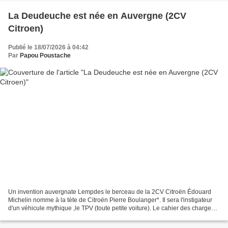
La Deudeuche est née en Auvergne (2CV
Citroen)
Publié le 18/07/2026 à 04:42
Par
Papou Poustache
Un invention auvergnate Lempdes le berceau de la 2CV Citroën Édouard
Michelin nomme à la tète de Citroën Pierre Boulanger*. Il sera l'instigateur
d'un véhicule mythique ,le TPV (toute petite voiture). Le cahier des charges
était le plus simple dans la...