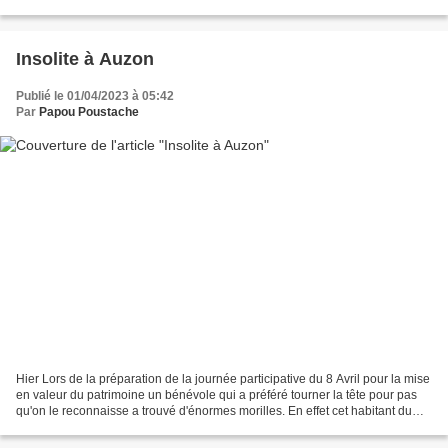
minutes plus tard, le touriste...
Insolite à Auzon
Publié le 01/04/2023 à 05:42
Par
Papou Poustache
Hier Lors de la préparation de la journée participative du 8 Avril pour la mise
en valeur du patrimoine un bénévole qui a préféré tourner la tête pour pas
qu'on le reconnaisse a trouvé d'énormes morilles. En effet cet habitant du
village est coutumier...