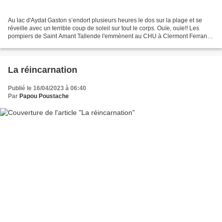
Au lac d'Aydat Gaston s’endort plusieurs heures le dos sur la plage et se
réveille avec un terrible coup de soleil sur tout le corps. Ouïe, ouïe!! Les
pompiers de Saint Amant Tallende l'emmènent au CHU à Clermont Ferrand
et il est promptement admis pour...
La réincarnation
Publié le 16/04/2023 à 06:40
Par
Papou Poustache