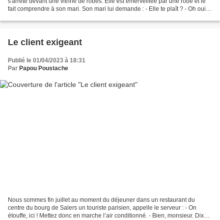
s'arrête devant une vitrine de robes. Elle est émerveillée par une robe et le
fait comprendre à son mari. Son mari lui demande : - Elle te plaît ? - Oh oui,
elle est magnifique ! -...
Le client exigeant
Publié le 01/04/2023 à 18:31
Par
Papou Poustache
Nous sommes fin juillet au moment du déjeuner dans un restaurant du
centre du bourg de Salers un touriste parisien, appelle le serveur : - On
étouffe, ici ! Mettez donc en marche l’air conditionné. - Bien, monsieur. Dix