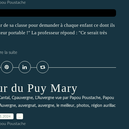
pou Poustache
ur de sa classe pour demander à chaque enfant ce dont ils
eur portable !" La professeur répond : "Ce serait très
re la suite
ur du Puy Mary
,
,
,
Cantal
Cpauvergne
L'Auvergne vue par Papou Poustache
Papou
,
,
,
,
,
'Auvergne
auvergnat
auvergne
le meilleur
photos
région aurillac
01.2024
…
pou Poustache