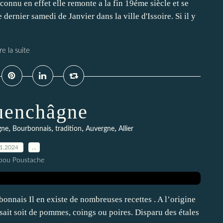
connu en effet elle remonte a la fin 19éme siècle et se
e dernier samedi de Janvier dans la ville d'Issoire. Si il y
re la suite
uenchâgne
,
,
,
,
gne
Bourbonnais
tradition
Auvergne
Allier
01.2024
…
pou Poustache
nnais Il en existe de nombreuses recettes . A l’origine
issait soit de pommes, coings ou poires. Disparu des étales