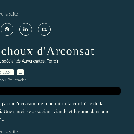
re la suite
 choux d'Arconsat
,
,
spécialités Auvergnates
Terroir
01.2024
…
pou Poustache
'ai eu l'occasion de rencontrer la confrérie de la
-ci. Une saucisse associant viande et légume dans une
..
re la suite