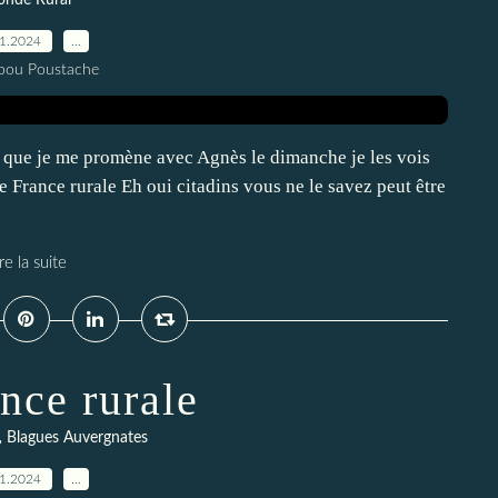
nde Rural
01.2024
…
pou Poustache
rs que je me promène avec Agnès le dimanche je les vois
re France rurale Eh oui citadins vous ne le savez peut être
re la suite
nce rurale
,
Blagues Auvergnates
01.2024
…