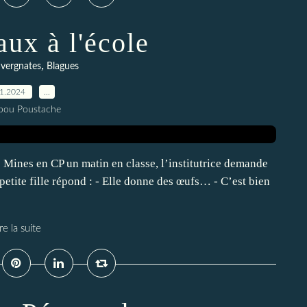
ux à l'école
,
vergnates
Blagues
01.2024
…
pou Poustache
s Mines en CP un matin en classe, l’institutrice demande
petite fille répond : - Elle donne des œufs… - C’est bien
re la suite