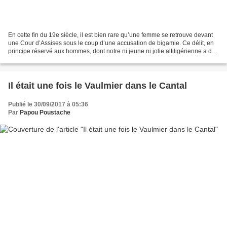
En cette fin du 19e siècle, il est bien rare qu’une femme se retrouve devant
une Cour d’Assises sous le coup d’une accusation de bigamie. Ce délit, en
principe réservé aux hommes, dont notre ni jeune ni jolie altiligérienne a dû
répondre après avoir épousé...
Il était une fois le Vaulmier dans le Cantal
Publié le 30/09/2017 à 05:36
Par
Papou Poustache