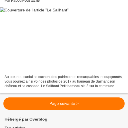
Par
Papou Poustache
Au cœur du cantal se cachent des patrimoines remarquables insoupçonnés,
vous pourrez ainsi voir des photos de 2017 au hameau de Sailhant son
château et sa cascade. Le Sailhant Petit hameau situé sur la commune
d'Andelat à environ 2 km au nord de celle-ci....
Page suivante >
Hébergé par Overblog