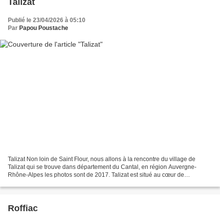
Talizat
Publié le 23/04/2026 à 05:10
Par
Papou Poustache
Talizat Non loin de Saint Flour, nous allons à la rencontre du village de
Talizat qui se trouve dans département du Cantal, en région Auvergne-
Rhône-Alpes les photos sont de 2017. Talizat est situé au cœur de
l’Auvergne, son altitude varie de 700 m à...
Roffiac