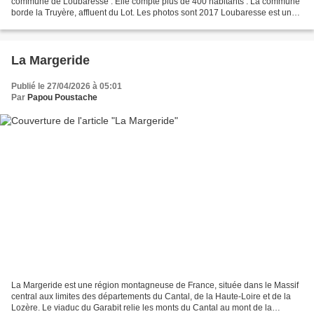
commune de Loubaresse . Elle compte plus de 400 habitants . La commune
borde la Truyère, affluent du Lot. Les photos sont 2017 Loubaresse est un
petit village auvergnat, situé dans...
La Margeride
Publié le 27/04/2026 à 05:01
Par
Papou Poustache
La Margeride est une région montagneuse de France, située dans le Massif
central aux limites des départements du Cantal, de la Haute-Loire et de la
Lozère. Le viaduc du Garabit relie les monts du Cantal au mont de la