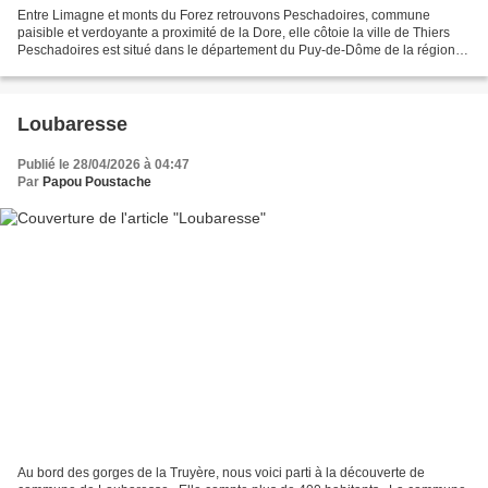
Entre Limagne et monts du Forez retrouvons Peschadoires, commune
paisible et verdoyante a proximité de la Dore, elle côtoie la ville de Thiers
Peschadoires est situé dans le département du Puy-de-Dôme de la région
Auvergne Rhône Alpes et a une surface...
Loubaresse
Publié le 28/04/2026 à 04:47
Par
Papou Poustache
Au bord des gorges de la Truyère, nous voici parti à la découverte de