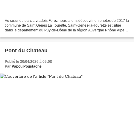
Au cœur du parc Livradois Forez nous allons découvrir en photos de 2017 la
commune de Saint Genès La Tourette. Saint-Genès-la-Tourette est situé
dans le département du Puy-de-Dôme de la région Auvergne Rhône Alpes
et a une surface de 18.49 km ² pour une...
Pont du Chateau
Publié le 30/04/2026 à 05:08
Par
Papou Poustache