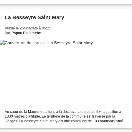
Margeride. La Margeride À l’origine,...
La Besseyre Saint Mary
Publié le 25/04/2026 à 05:25
Par
Papou Poustache
Au cœur de la Margeride allons à la découverte de ce petit village situé à
1030 mètres d'altitude. Le territoire de la commune est traversé par la
Desges. La Besseyre-Saint-Mary est une commune de 103 habitants située
dans le département de la Haute-Loire,...