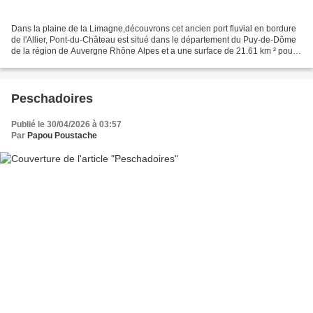
Dans la plaine de la Limagne,découvrons cet ancien port fluvial en bordure
de l'Allier, Pont-du-Château est situé dans le département du Puy-de-Dôme
de la région de Auvergne Rhône Alpes et a une surface de 21.61 km ² pour
une population de 12412 habitants....
Peschadoires
Publié le 30/04/2026 à 03:57
Par
Papou Poustache