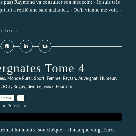
s pas) Raymond va consulter son médecin: - Je suis très
i lui a refilé une sale maladie... - Qu'il vienne me voir. -
re la suite
ergnates Tome 4
,
,
,
,
,
,
,
ues
Monde Rural
Sport
Femme
Paysan
Auvergnat
Humour
,
,
,
,
,
m
RCT
Rugby
divorce
vieux
Pour rire
09.2024
…
pou Poustache
ron.et lui montre son chèque: - Il manque vingt Euros