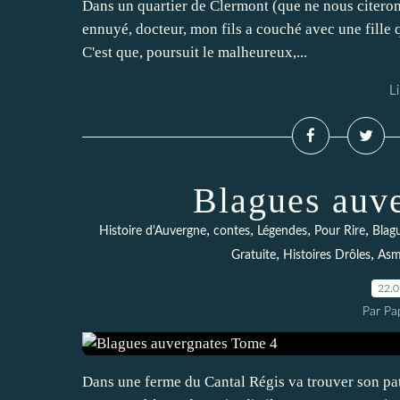
Dans un quartier de Clermont (que ne nous citeron
ennuyé, docteur, mon fils a couché avec une fille qu
C'est que, poursuit le malheureux,...
Li
Blagues auv
,
,
,
,
Histoire d'Auvergne
contes
Légendes
Pour Rire
Blag
,
,
Gratuite
Histoires Drôles
As
22.
Par Pa
Dans une ferme du Cantal Régis va trouver son pat