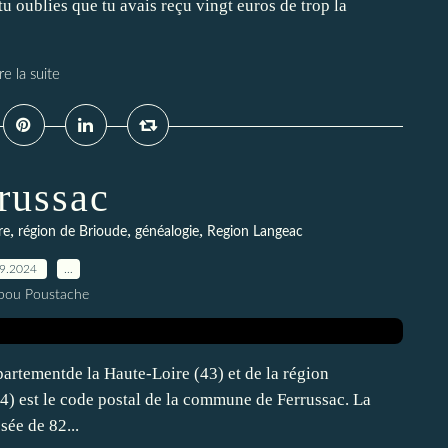
tu oublies que tu avais reçu vingt euros de trop la
re la suite
russac
,
,
,
re
région de Brioude
généalogie
Region Langeac
09.2024
…
pou Poustache
artementde la Haute-Loire (43) et de la région
 est le code postal de la commune de Ferrussac. La
ée de 82...