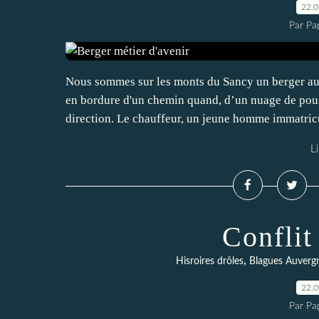
22.
Par Pa
Nous sommes sur les monts du Sancy un berger auv
en bordure d'un chemin quand, d’un nuage de pous
direction. Le chauffeur, un jeune homme immatricu
Li
Conflit
,
Hisroires drôles
Blagues Auverg
22.
Par Pa