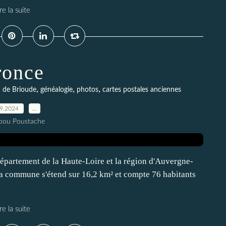
re la suite
ronce
,
,
,
n de Brioude
généalogie
photos
cartes postales anciennes
09.2024
…
pou Poustache
 département de la Haute-Loire et la région d'Auvergne-
 commune s'étend sur 16,2 km² et compte 76 habitants
re la suite