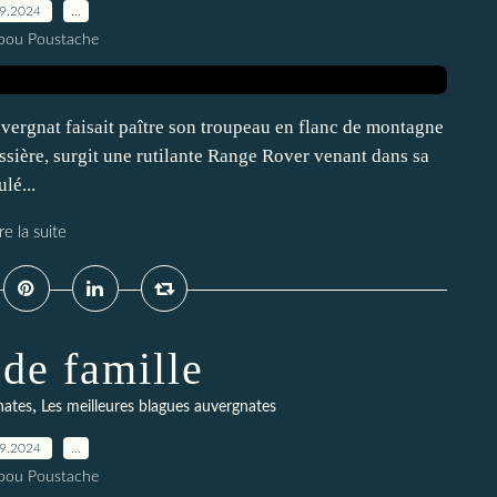
09.2024
…
pou Poustache
ergnat faisait paître son troupeau en flanc de montagne
sière, surgit une rutilante Range Rover venant dans sa
lé...
re la suite
 de famille
,
nates
Les meilleures blagues auvergnates
09.2024
…
pou Poustache