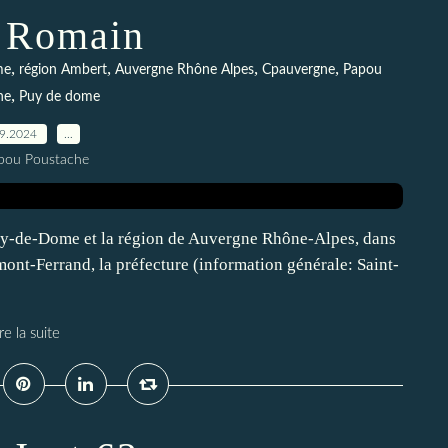
t Romain
,
,
,
,
me
région Ambert
Auvergne Rhône Alpes
Cpauvergne
Papou
,
he
Puy de dome
09.2024
…
pou Poustache
Puy-de-Dome et la région de Auvergne Rhône-Alpes, dans
mont-Ferrand, la préfecture (information générale: Saint-
re la suite