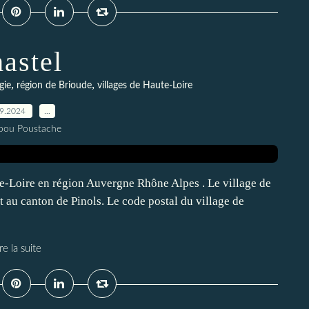
astel
,
,
gie
région de Brioude
villages de Haute-Loire
09.2024
…
pou Poustache
ute-Loire en région Auvergne Rhône Alpes . Le village de
t au canton de Pinols. Le code postal du village de
re la suite