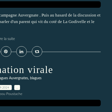
 campagne Auvergnate . Puis au hasard de la discussion et
arler d'un parent qui vit du coté de La Godivelle et le
re la suite
ation virale
,
agues Auvergnates
blagues
09.2024
…
pou Poustache