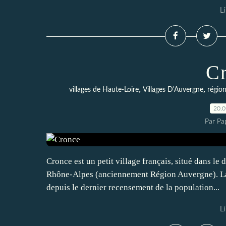
Li
C
,
,
villages de Haute-Loire
Villages D'Auvergne
régio
20.
Par Pa
Cronce est un petit village français, situé dans le
Rhône-Alpes (anciennement Région Auvergne). La
depuis le dernier recensement de la population...
Li