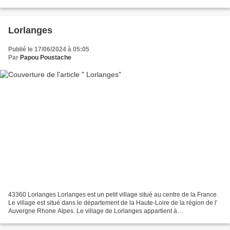
surface de 18.11 km ² pour une population...
Lorlanges
Publié le 17/06/2024 à 05:05
Par
Papou Poustache
43360 Lorlanges Lorlanges est un petit village situé au centre de la France.
Le village est situé dans le département de la Haute-Loire de la région de l'
Auvergne Rhone Alpes. Le village de Lorlanges appartient à
l'arrondissement de Brioude et au canton...