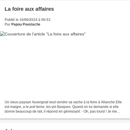
La foire aux affaires
Publié le 16/06/2024 à 06:53
Par
Papou Poustache
Un vieux paysan Auvergnat veut vendre sa vache à la foire à Allanche Elle
est maigre, a le poil terne, les pis flasques. Quand on lui demande si elle
donne beaucoup de lait, il répond en gémissant: - Oh, pas lourd ! Je me
demande où passe tout ce qu'elle...