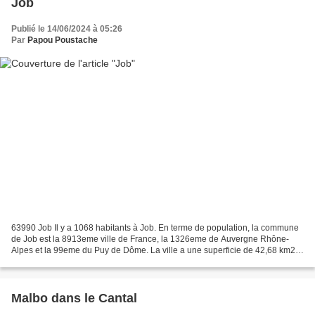
Job
Publié le 14/06/2024 à 05:26
Par
Papou Poustache
63990 Job Il y a 1068 habitants à Job. En terme de population, la commune
de Job est la 8913eme ville de France, la 1326eme de Auvergne Rhône-
Alpes et la 99eme du Puy de Dôme. La ville a une superficie de 42,68 km2,
de ce fait la densité de la population...
Malbo dans le Cantal