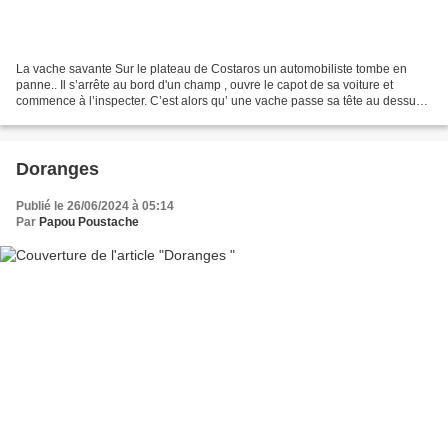
La vache savante Sur le plateau de Costaros un automobiliste tombe en
panne.. Il s’arrête au bord d'un champ , ouvre le capot de sa voiture et
commence à l’inspecter. C’est alors qu’ une vache passe sa tête au dessus
du barbelé et lui dit : « Je parie...
Doranges
Publié le 26/06/2024 à 05:14
Par
Papou Poustache