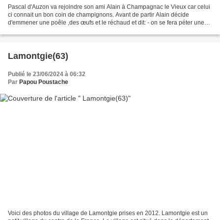
Pascal d'Auzon va rejoindre son ami Alain à Champagnac le Vieux car celui
ci connait un bon coin de champignons. Avant de partir Alain décide
d'emmener une poêle ,des œufs et le réchaud et dit: - on se fera péter une
omelette aux champignons dans les...
Lamontgie(63)
Publié le 23/06/2024 à 06:32
Par
Papou Poustache
Voici des photos du village de Lamontgie prises en 2012. Lamontgie est un