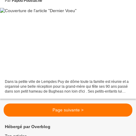
Par
Papou Poustache
Dans la petite ville de Lempdes Puy de dôme toute la famille est réunie et a
organisé une belle réception pour la grand-mère qui fête ses 90 ans passé
dans son petit hameau de Bugheas non loin d'ici . Ses petits-enfants lui
demandent : – Grand-mère, as-tu...
Page suivante >
Hébergé par Overblog