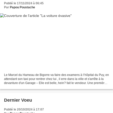
Publié le 17/11/2024 à 06:45
Par
Papou Poustache
Le Marcel du Hameau de Bigorre va faire des examens à l’hôpital du Puy, en
attendant son taxi pour rentrer chez lui , il erre dans la ville et s'arrête à la
devanture d'un Garage – Elle est belle, hein? fait le vendeur. Une première
main ! Une occase...
Dernier Voeu
Publié le 20/10/2024 à 17:07