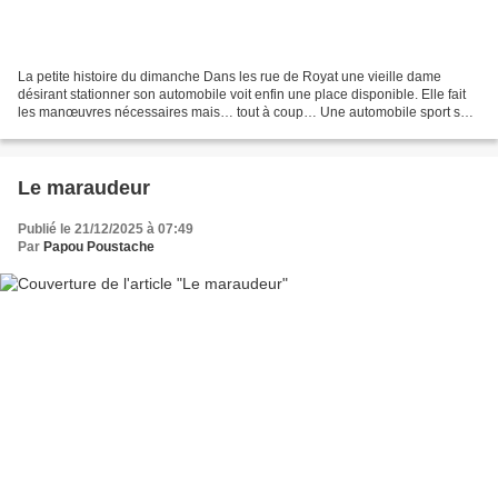
La petite histoire du dimanche Dans les rue de Royat une vieille dame
désirant stationner son automobile voit enfin une place disponible. Elle fait
les manœuvres nécessaires mais… tout à coup… Une automobile sport se
faufile à grande vitesse dans « sa...
Le maraudeur
Publié le 21/12/2025 à 07:49
Par
Papou Poustache