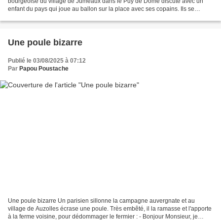
bourgeoise du village de Jumeaux dans le Puy de Dôme discute avec un
enfant du pays qui joue au ballon sur la place avec ses copains. Ils se
connaissent un peu car il vient souvent...
Une poule bizarre
Publié le 03/08/2025 à 07:12
Par
Papou Poustache
Une poule bizarre Un parisien sillonne la campagne auvergnate et au
village de Auzolles écrase une poule. Très embêté, il la ramasse et l'apporte
à la ferme voisine, pour dédommager le fermier : - Bonjour Monsieur, je