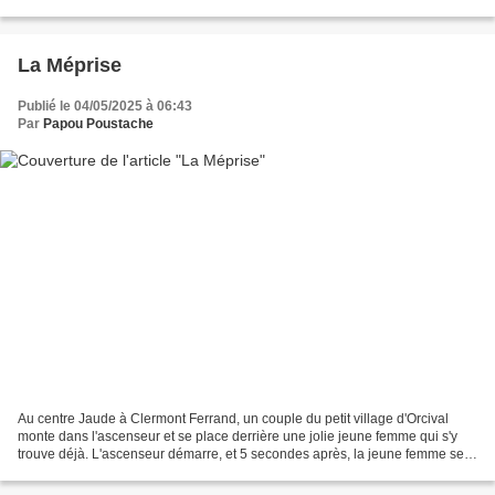
m'excuse, je crois que je viens d'écraser...
La Méprise
Publié le 04/05/2025 à 06:43
Par
Papou Poustache
Au centre Jaude à Clermont Ferrand, un couple du petit village d'Orcival
monte dans l'ascenseur et se place derrière une jolie jeune femme qui s'y
trouve déjà. L'ascenseur démarre, et 5 secondes après, la jeune femme se
retourne et met une baffe magistrale...