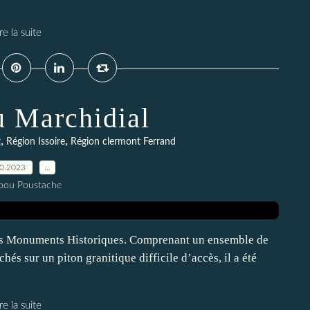
re la suite
u Marchidial
,
,
t
Région Issoire
Région clermont Ferrand
10.2023
…
pou Poustache
e des Monuments Historiques. Comprenant un ensemble de
hés sur un piton granitique difficile d’accès, il a été
re la suite