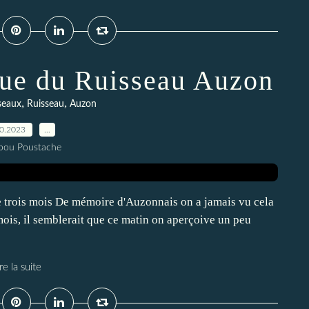
que du Ruisseau Auzon
,
,
sseaux
Ruisseau
Auzon
10.2023
…
pou Poustache
 trois mois De mémoire d'Auzonnais on a jamais vu cela
mois, il semblerait que ce matin on aperçoive un peu
re la suite