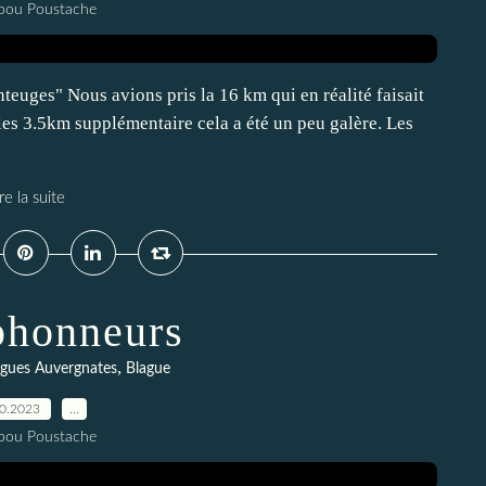
pou Poustache
euges" Nous avions pris la 16 km qui en réalité faisait
es 3.5km supplémentaire cela a été un peu galère. Les
re la suite
phonneurs
,
agues Auvergnates
Blague
10.2023
…
pou Poustache