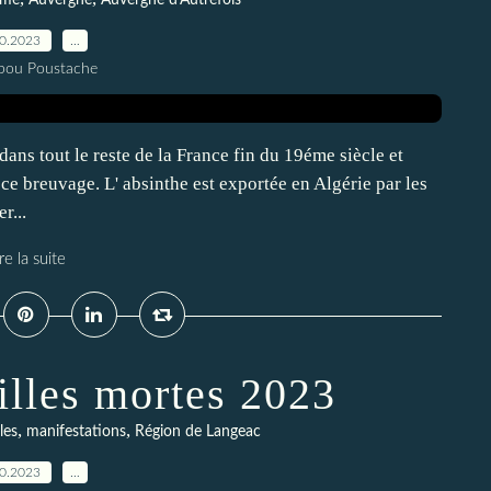
ume
Auvergne
Auvergne d'Autrefois
10.2023
…
pou Poustache
ns tout le reste de la France fin du 19éme siècle et
breuvage. L' absinthe est exportée en Algérie par les
r...
re la suite
illes mortes 2023
,
,
les
manifestations
Région de Langeac
10.2023
…