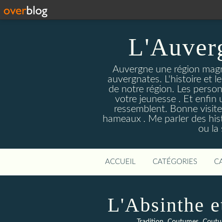
L'Auver
Auvergne une région magnif
auvergnates. L'histoire et l
de notre région. Les person
votre jeunesse . Et enfin 
ressemblent. Bonne visite
hameaux . Me parler des hist
ou la
ACCUEIL
CATÉGORIES
C
L'Absinthe e
,
,