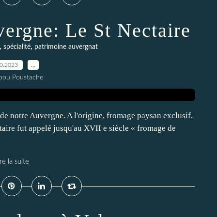
ergne: Le St Nectaire
,
,
spécialité
patrimoine auvergnat
10.2023
…
pou Poustache
r de notre Auvergne. A l'origine, fromage paysan exclusif,
taire fut appelé jusqu'au XVII e siècle « fromage de
re la suite