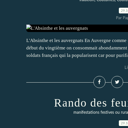
Tradition
Coutumes
Cout
29.
Par Pa
L'Absinthe et les auvergnats En Auvergne comme da
début du vingtième on consommait abondamment ce 
soldats français qui la popularisent car pour purifie
Li
Rando des feu
manifestations festives ou rura
29.