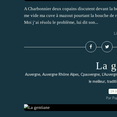
A Charbonnier deux copains discutent devant la bo
me vide ma cuve à mazout pourtant la bouche de re
Moi j’ai résolu le problème, lui dit son...
Li
La g
,
,
,
Auvergne
Auvergne Rhône Alpes
Cpauvergne
L'Auverg
,
le meilleur
tradit
29.
Par Pa