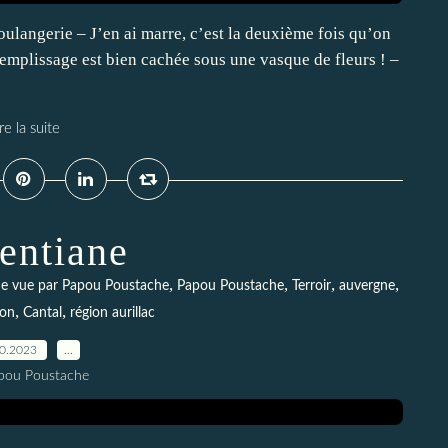
ulangerie – J’en ai marre, c’est la deuxième fois qu’on
mplissage est bien cachée sous une vasque de fleurs ! –
re la suite
entiane
,
,
,
,
ne vue par Papou Poustache
Papou Poustache
Terroir
auvergne
,
,
ion
Cantal
région aurillac
10.2023
…
pou Poustache