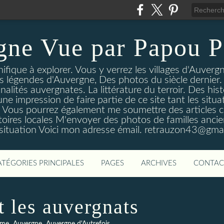
gne Vue par Papou P
ique à explorer. Vous y verrez les villages d'Auvergne
es légendes d'Auvergne, Des photos du siècle dernier. 
nalités auvergnates. La littérature du terroir. Des his
une impression de faire partie de ce site tant les si
 Vous pourrez également me soumettre des articles c
oires locales M'envoyer des photos de familles ancien
 situation Voici mon adresse émail. retrauzon43@gma
ATÉGORIES PRINCIPALES
PAGES
ARCHIVES
CONTAC
t les auvergnats
,
,