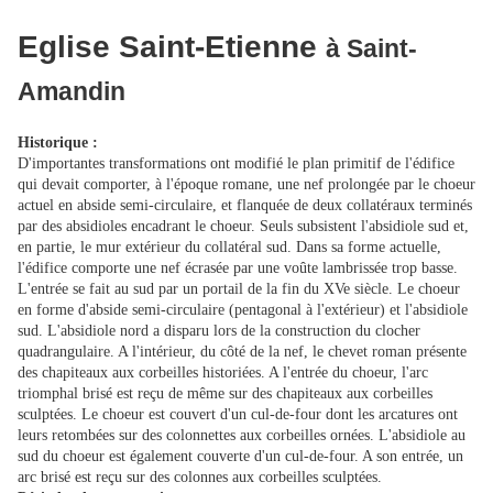
Eglise Saint-Etienne
à Saint-
Amandin
Historique :
D'importantes transformations ont modifié le plan primitif de l'édifice
qui devait comporter, à l'époque romane, une nef prolongée par le choeur
actuel en abside semi-circulaire, et flanquée de deux collatéraux terminés
par des absidioles encadrant le choeur. Seuls subsistent l'absidiole sud et,
en partie, le mur extérieur du collatéral sud. Dans sa forme actuelle,
l'édifice comporte une nef écrasée par une voûte lambrissée trop basse.
L'entrée se fait au sud par un portail de la fin du XVe siècle. Le choeur
en forme d'abside semi-circulaire (pentagonal à l'extérieur) et l'absidiole
sud. L'absidiole nord a disparu lors de la construction du clocher
quadrangulaire. A l'intérieur, du côté de la nef, le chevet roman présente
des chapiteaux aux corbeilles historiées. A l'entrée du choeur, l'arc
triomphal brisé est reçu de même sur des chapiteaux aux corbeilles
sculptées. Le choeur est couvert d'un cul-de-four dont les arcatures ont
leurs retombées sur des colonnettes aux corbeilles ornées. L'absidiole au
sud du choeur est également couverte d'un cul-de-four. A son entrée, un
arc brisé est reçu sur des colonnes aux corbeilles sculptées.