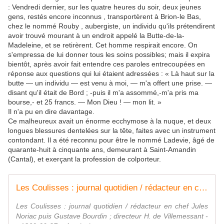
: Vendredi dernier, sur les quatre heures du soir, deux jeunes
gens, restés encore inconnus , transportèrent à Brion-le Bas,
chez le nommé Rouby , aubergiste, un individu qu'ils prétendirent
avoir trouvé mourant à un endroit appelé la Butte-de-la-
Madeleine, et se retirèrent. Cet homme respirait encore. On
s'empressa de lui donner tous les soins possibles; mais il expira
bientôt, après avoir fait entendre ces paroles entrecoupées en
réponse aux questions qui lui étaient adressées : « Là haut sur la
butte — un individu — est venu à moi, — m'a offert une prise. —
disant qu'il était de Bord ; -puis il m'a assommé,-m'a pris ma
bourse,- et 25 francs. — Mon Dieu ! — mon lit. »
Il n'a pu en dire davantage.
Ce malheureux avait un énorme ecchymose à la nuque, et deux
longues blessures dentelées sur la tête, faites avec un instrument
contondant. Il a été reconnu pour être le nommé Ladevie, âgé de
quarante-huit à cinquante ans, demeurant à Saint-Amandin
(Cantal), et exerçant la profession de colporteur.
Les Coulisses : journal quotidien / rédacteur en chef Jules Noriac puis Gustave Bourdin ; directeur H. de Villemessant
Les Coulisses : journal quotidien / rédacteur en chef Jules
Noriac puis Gustave Bourdin ; directeur H. de Villemessant -