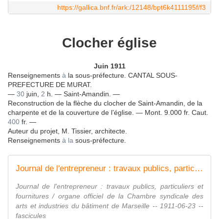
https://gallica.bnf.fr/ark:/12148/bpt6k4111195f/f3
Clocher église
Juin 1911
Renseignements
à
la sous-préfecture. CANTAL SOUS-
PREFECTURE DE MURAT.
—
30
juin,
2
h. — Saint-Amandin. —
Reconstruction de la flèche du clocher de Saint-Amandin, de la
charpente et de la couverture de l’église. — Mont. 9.000 fr. Caut.
400
fr. —
Auteur du projet, M. Tissier, architecte.
Renseignements
à
la
sous-préfecture.
Journal de l'entrepreneur : travaux publics, particuliers et fournitures / organe officiel de la Chambre syndicale des arts et industries du bâtiment de Marseille
Journal de l'entrepreneur : travaux publics, particuliers et
fournitures / organe officiel de la Chambre syndicale des
arts et industries du bâtiment de Marseille -- 1911-06-23 --
fascicules