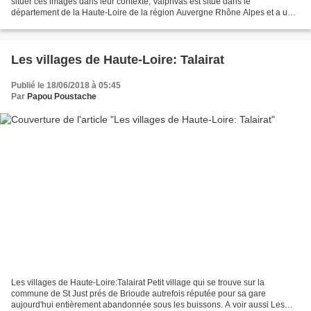
situer ces images dans leur contexte, Valprivas est situé dans le
département de la Haute-Loire de la région Auvergne Rhône Alpes et a une
surface de 23.66 km ² pour une population...
Les villages de Haute-Loire: Talairat
Publié le 18/06/2018 à 05:45
Par
Papou Poustache
Les villages de Haute-Loire:Talairat Petit village qui se trouve sur la
commune de St Just prés de Brioude autrefois réputée pour sa gare
aujourd'hui entièrement abandonnée sous les buissons. A voir aussi Les