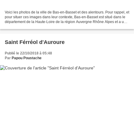
Voici les photos de la ville de Bas-en-Basset et des alentours. Pour rappel, et
pour situer ces images dans leur contexte, Bas-en-Basset est situé dans le
département de la Haute-Loire de la région Auvergne Rhône Alpes et a une
surface de 46.76 km ² pour...
Saint Férréol d'Auroure
Publié le 22/10/2018 à 05:48
Par
Papou Poustache