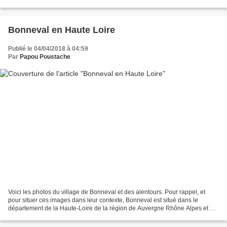
lignes ferroviaires oubliées Brioude St Flour Les...
Bonneval en Haute Loire
Publié le 04/04/2018 à 04:59
Par
Papou Poustache
Voici les photos du village de Bonneval et des alentours. Pour rappel, et
pour situer ces images dans leur contexte, Bonneval est situé dans le
département de la Haute-Loire de la région de Auvergne Rhône Alpes et a
une surface de 14.66 Km ² pour une...