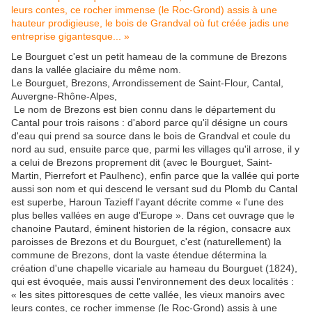
Le Bourguet c'est un petit hameau de la commune de Brezons
dans la vallée glaciaire du même nom.
Le Bourguet, Brezons, Arrondissement de Saint-Flour, Cantal,
Auvergne-Rhône-Alpes,
Le nom de Brezons est bien connu dans le département du
Cantal pour trois raisons : d'abord parce qu'il désigne un cours
d'eau qui prend sa source dans le bois de Grandval et coule du
nord au sud, ensuite parce que, parmi les villages qu'il arrose, il y
a celui de Brezons proprement dit (avec le Bourguet, Saint-
Martin, Pierrefort et Paulhenc), enfin parce que la vallée qui porte
aussi son nom et qui descend le versant sud du Plomb du Cantal
est superbe, Haroun Tazieff l'ayant décrite comme « l'une des
plus belles vallées en auge d'Europe ». Dans cet ouvrage que le
chanoine Pautard, éminent historien de la région, consacre aux
paroisses de Brezons et du Bourguet, c'est (naturellement) la
commune de Brezons, dont la vaste étendue détermina la
création d'une chapelle vicariale au hameau du Bourguet (1824),
qui est évoquée, mais aussi l'environnement des deux localités :
« les sites pittoresques de cette vallée, les vieux manoirs avec
leurs contes, ce rocher immense (le Roc-Grond) assis à une