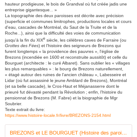
hauteur prodigieuse, le bois de Grandval où fut créée jadis une
entreprise gigantesque... »
La topographie des deux paroisses est décrite avec précision
(superficie et communes limitrophes, productions locales et cours
d'eau, cascades de Montréal, du Saut de la Truite et de la
Roche...), ainsi que la difficulté des voies de communication
e
jusqu'à la fin du XIX
siècle, les célèbres caves de Farraire (ou
Grottes des Fées
) et l'histoire des seigneurs de Brezons qui
furent longtemps « la providence des pauvres », l'église de
Brezons (incendiée en 1600 et reconstruite aussitôt) et celle du
Bourguet (architecte : le curé Albaret). Sans oublier les « villages
les plus remarquables » : le bourg de Brezons naturellement,
« étagé autour des ruines de l'ancien château », Labesseire et
Lidar (où fut assassiné le jeune Amblard de Brezons), Montréal
(et sa belle cascade), le Cros-Haut et Méjanasserre dont le
prieuré fut dévasté pendant la Révolution ; enfin, l'histoire du
pensionnat de Brezons (M. Fabre) et la biographie de Mgr
Soubrier.
Texte extrait du livre:
https://www.histoire-locale.fr/livre/BREZONS-2154.html
BREZONS et LE BOURGUET (Histoire des paroisses de)