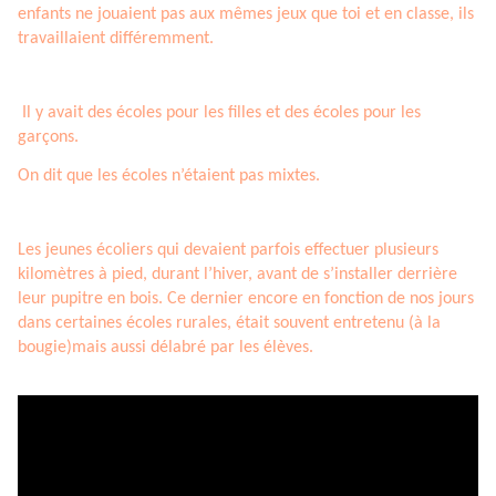
enfants ne jouaient pas aux mêmes jeux que toi et en classe, ils
travaillaient différemment.
Il y avait des écoles pour les filles et des écoles pour les
garçons.
On dit que les écoles n’étaient pas mixtes.
Les jeunes écoliers qui devaient parfois effectuer plusieurs
kilomètres à pied, durant l’hiver, avant de s’installer derrière
leur pupitre en bois. Ce dernier encore en fonction de nos jours
dans certaines écoles rurales, était souvent entretenu (à la
bougie)mais aussi délabré par les élèves.