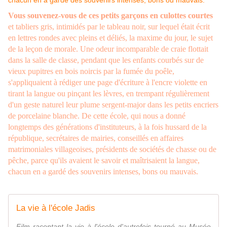
Vous souvenez-vous de ces petits garçons en culottes courtes
et tabliers gris, intimidés par le tableau noir, sur lequel était écrit
en lettres rondes avec pleins et déliés, la maxime du jour, le sujet
de la leçon de morale. Une odeur incomparable de craie flottait
dans la salle de classe, pendant que les enfants courbés sur de
vieux pupitres en bois noircis par la fumée du poêle,
s'appliquaient à rédiger une page d'écriture à l'encre violette en
tirant la langue ou pinçant les lèvres, en trempant régulièrement
d'un geste naturel leur plume sergent-major dans les petits encriers
de porcelaine blanche. De cette école, qui nous a donné
longtemps des générations d'instituteurs, à la fois hussard de la
république, secrétaires de mairies, conseillés en affaires
matrimoniales villageoises, présidents de sociétés de chasse ou de
pêche, parce qu'ils avaient le savoir et maîtrisaient la langue,
chacun en a gardé des souvenirs intenses, bons ou mauvais.
La vie à l'école Jadis
Film racontant la vie à l'école d'autrefois tourné au Musée