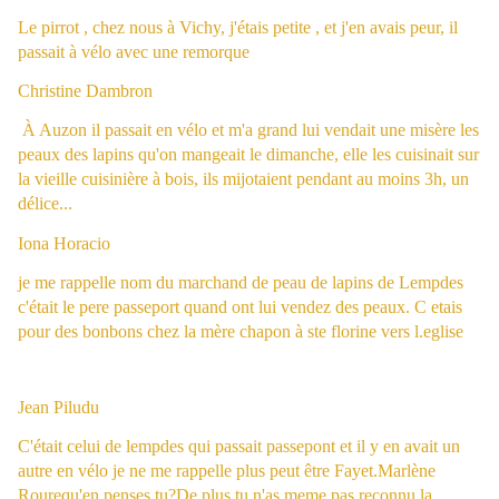
Le pirrot , chez nous à Vichy, j'étais petite , et j'en avais peur, il
passait à vélo avec une remorque
Christine Dambron
À Auzon il passait en vélo et m'a grand lui vendait une misère les
peaux des lapins qu'on mangeait le dimanche, elle les cuisinait sur
la vieille cuisinière à bois, ils mijotaient pendant au moins 3h, un
délice...
Iona Horacio
je me rappelle nom du marchand de peau de lapins de Lempdes
c'était le pere passeport quand ont lui vendez des peaux. C etais
pour des bonbons chez la mère chapon à ste florine vers l.eglise
Jean Piludu
C'était celui de lempdes qui passait passepont et il y en avait un
autre en vélo je ne me rappelle plus peut être Fayet.
Marlène
Roure
qu'en penses tu?De plus tu n'as meme pas reconnu la