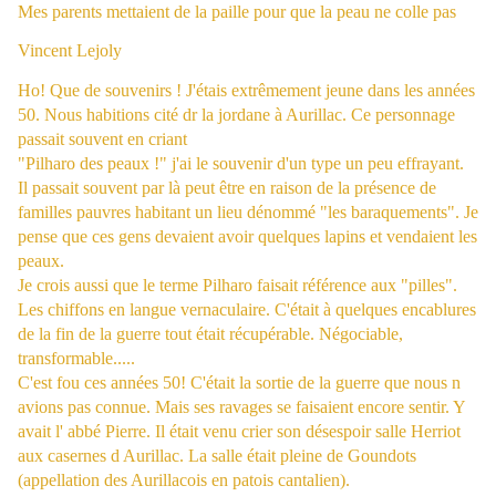
Mes parents mettaient de la paille pour que la peau ne colle pas
Vincent Lejoly
Ho! Que de souvenirs ! J'étais extrêmement jeune dans les années
50. Nous habitions cité dr la jordane à Aurillac. Ce personnage
passait souvent en criant
"Pilharo des peaux !" j'ai le souvenir d'un type un peu effrayant.
Il passait souvent par là peut être en raison de la présence de
familles pauvres habitant un lieu dénommé "les baraquements". Je
pense que ces gens devaient avoir quelques lapins et vendaient les
peaux.
Je crois aussi que le terme Pilharo faisait référence aux "pilles".
Les chiffons en langue vernaculaire. C'était à quelques encablures
de la fin de la guerre tout était récupérable. Négociable,
transformable.....
C'est fou ces années 50! C'était la sortie de la guerre que nous n
avions pas connue. Mais ses ravages se faisaient encore sentir. Y
avait l' abbé Pierre. Il était venu crier son désespoir salle Herriot
aux casernes d Aurillac. La salle était pleine de Goundots
(appellation des Aurillacois en patois cantalien).