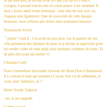
Je me souviens, je devais avoir 4/5 ans j'en ais 65 c'était a
Lusigny, il passait tout les ans en criant peaux il me semblait. Il
était a Solex attelé d'une remorque , tout vêtu de noir avec un
chapeau noir également. Que de souvenirs de cette époque
heureuse, nous n'étions pas riches mais seulement heureux
Nounouche Favier
" piarot" criait il . J en avait un peu peur. Sur le guidon de son
vélo pendaient des dizaines de peau et je devais m approcher pour
lui vendre celles de mon pépé pour quelques centimes de franc. Et
de plus rien pour ma tirelire !!!
Christian Caffy
Nous l'entendions descendre l'avenue du Mont Dore à Beaumont.
Il y croisait le tram qui montait à Ceyrat. Son cri de ralliement, je
crois, était "piiiiiiaro, pi ! "
Marie Noelle Tallaron
oui, je me rappelle
Colette Lieval