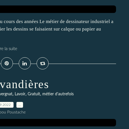
au cours des années Le métier de dessinateur industriel a
er les dessins se faisaient sur calque ou papier au
re la suite
vandières
,
,
,
vergnat
Lavoir
Gratuit
métier d'autrefois
09.2022
…
pou Poustache