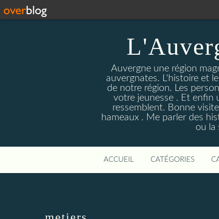
L'Auver
Auvergne une région magnif
auvergnates. L'histoire et l
de notre région. Les person
votre jeunesse . Et enfin 
ressemblent. Bonne visite
hameaux . Me parler des hist
ou la
ACCUEIL
CATÉGORIES
C
metiers