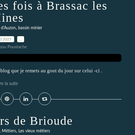
es fois à Brassac les
ines
,
 d'Auzon
bassin minier
10.2025
…
pou Poustache
blog que je remets au gout du jour sur celui -ci .
re la suite
rs de Brioude
,
,
Métiers
Les vieux mètiers