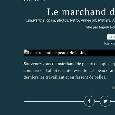
Le marchand d
,
,
,
,
,
,
Cpauvergne
cpsm
photos
Rétro
Année 60
Métiers
A
vue par Papou Po
24.
Par Pa
Souvenez vous du marchand de peaux de lapins, qu
commerce, il allait ensuite revendre ces peaux ram
derniers les travaillent et en fassent de belles...
Li