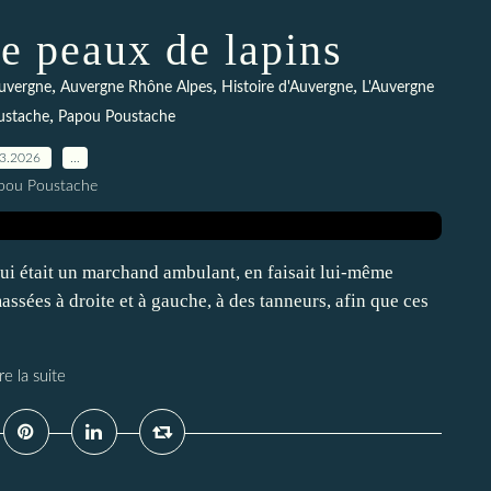
e peaux de lapins
,
,
,
uvergne
Auvergne Rhône Alpes
Histoire d'Auvergne
L'Auvergne
,
ustache
Papou Poustache
03.2026
…
pou Poustache
i était un marchand ambulant, en faisait lui-même
assées à droite et à gauche, à des tanneurs, afin que ces
re la suite