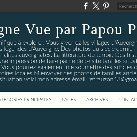
gne Vue par Papou P
ique à explorer. Vous y verrez les villages d'Auvergne
es légendes d'Auvergne, Des photos du siècle dernier. 
nalités auvergnates. La littérature du terroir. Des his
une impression de faire partie de ce site tant les si
 Vous pourrez également me soumettre des articles c
oires locales M'envoyer des photos de familles ancien
 situation Voici mon adresse émail. retrauzon43@gma
ATÉGORIES PRINCIPALES
PAGES
ARCHIVES
CONTAC