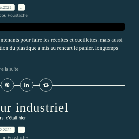
06.2023
…
pou Poustache
tenants pour faire les récoltes et cueillettes, mais aussi
tion du plastique a mis au rencart le panier, longtemps
re la suite
ur industriel
,
rs
c'était hier
12.2022
…
pou Poustache