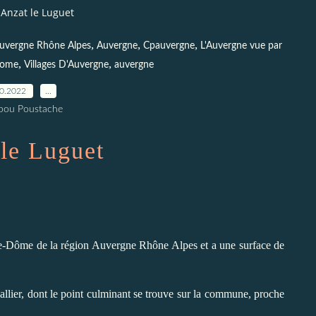
Anzat le Luguet
,
,
,
uvergne Rhône Alpes
Auvergne
Cpauvergne
L'Auvergne vue par
,
,
dome
Villages D'Auvergne
auvergne
10.2022
…
pou Poustache
le Luguet
de-Dôme de la région Auvergne Rhône Alpes et a une surface de
allier, dont le point culminant se trouve sur la commune, proche