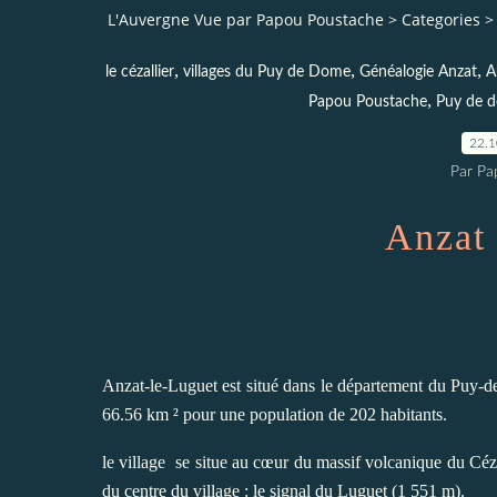
L'Auvergne Vue par Papou Poustache
>
Categories
>
,
,
,
le cézallier
villages du Puy de Dome
Généalogie Anzat
A
,
Papou Poustache
Puy de 
22.
Par Pa
Anzat 
Anzat-le-Luguet est situé dans le département du Puy-
66.56 km ² pour une population de 202 habitants.
le village se situe au cœur du massif volcanique du Céz
du centre du village : le signal du Luguet (1 551 m).