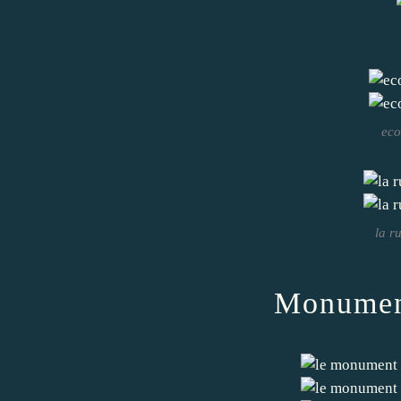
eco
la r
Monumen