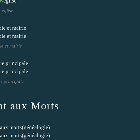
eglise
le et mairie
ue principale
t aux Morts