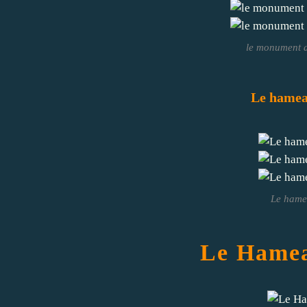
le monument a
Le hamea
Le hame
Le Hamea