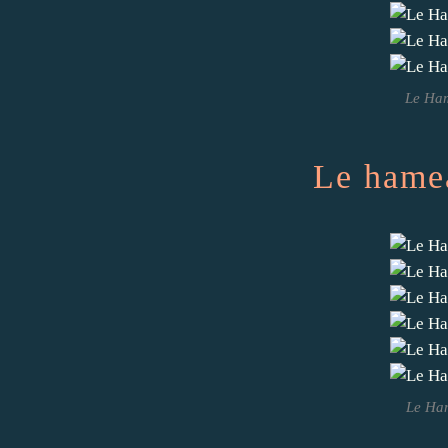
Le Ha
Le hamea
Le Ham