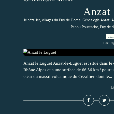
Anzat 
,
,
,
le cézallier
villages du Puy de Dome
Généalogie Anzat
A
,
Papou Poustache
Puy de 
22.
Par Pa
Anzat le Luguet Anzat-le-Luguet est situé dans l
Rhône Alpes et a une surface de 66.56 km ² pour un
cœur du massif volcanique du Cézallier, dont le...
Li