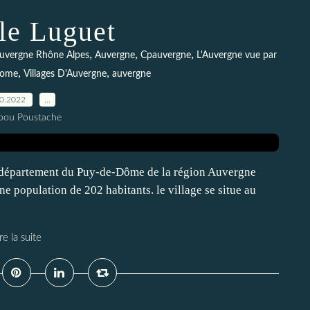
le Luguet
,
,
,
uvergne Rhône Alpes
Auvergne
Cpauvergne
L'Auvergne vue par
,
,
dome
Villages D'Auvergne
auvergne
10.2022
…
pou Poustache
e département du Puy-de-Dôme de la région Auvergne
e population de 202 habitants. le village se situe au
re la suite