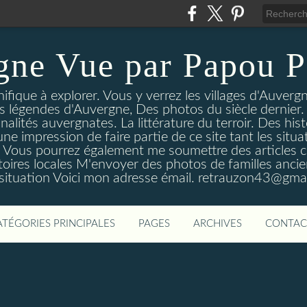
gne Vue par Papou P
ique à explorer. Vous y verrez les villages d'Auvergne
es légendes d'Auvergne, Des photos du siècle dernier. 
nalités auvergnates. La littérature du terroir. Des his
une impression de faire partie de ce site tant les si
 Vous pourrez également me soumettre des articles c
oires locales M'envoyer des photos de familles ancien
 situation Voici mon adresse émail. retrauzon43@gma
ATÉGORIES PRINCIPALES
PAGES
ARCHIVES
CONTAC