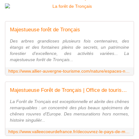
Majestueuse forêt de Tronçais
Des arbres grandioses plusieurs fois centenaires, des
étangs et des fontaines pleins de secrets, un patrimoine
forestier d'excellence, des activités variées... La
majestueuse forêt de Tronçais...
https://www.allier-auvergne-tourisme.com/nature/espaces-naturels/la-foret-de-troncais-222-1.html
Majestueuse Forêt de Tronçais | Office de tourisme de vallée coeur de France
La Forêt de Tronçais est exceptionnelle et abrite des chênes
remarquables : un concentré des plus beaux spécimens de
chênes rouvres d'Europe. Des mensurations hors normes,
histoire singulièr...
https://www.valleecoeurdefrance.fr/decouvrez-le-pays-de-montlucon/escapades-nature/majestueuse-foret-de-troncais/