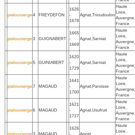
Haute
1626
Loire,
pialouxserge
4
FREYDEFON
-
Agnat,Trioudoulon
Auvergne
1678
France
Haute
1665
Loire,
pialouxserge
3
GUIGNABERT
-
Agnat,Sarniat
Auvergne
1669
France
Haute
1620
Loire,
pialouxserge
5
GUINIABERT
-
Agnat,Sarniat
Auvergne
1729
France
Haute
1641
Loire,
pialouxserge
7
MAGAUD
-
Agnat,Paroisse
Auvergne
1700
France
Haute
1621
Loire,
pialouxserge
6
MAGAUD
-
Agnat,Usufruit
Auvergne
1717
France
Haute
1626
Loire,
pialouxserge
3
MAGAUD
-
Agnat