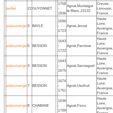
1758
Creuse,
Agnat,Montaigut
lariflet
22
GUYONNET
-
Limousin,
le Blanc,23132
1836
France
Haute
1696
Loire,
pialouxserge
3
BAYLE
-
Agnat,Jerzat
Auvergne
1723
France
Haute
1643
Loire,
pialouxserge
5
BESSON
-
Agnat,Paroisse
Auvergne
1722
France
Haute
1643
Loire,
pialouxserge
3
BESSON
-
Agnat,Sarniaguet
Auvergne
1675
France
Haute
1674
Loire,
pialouxserge
7
BESSON
-
Agnat,Usufruit
Auvergne
1751
France
Haute
1636
Loire,
pialouxserge
8
CHABANE
-
Agnat,Fioux
Auvergne
1700
France