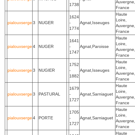
Auvergne
1738
France
Haute
1624
Loire,
pialouxserge
3
NUGER
-
Agnat,Isseuges
Auvergne
1774
France
Haute
1641
Loire,
pialouxserge
4
NUGER
-
Agnat,Paroisse
Auvergne
1747
France
Haute
1752
Loire,
pialouxserge
3
NUGIER
-
Agnat,Isseuges
Auvergne
1882
France
Haute
1679
Loire,
pialouxserge
3
PASTURAL
-
Agnat,Sarniaguet
Auvergne
1727
France
Haute
1705
Loire,
pialouxserge
4
PORTE
-
Agnat,Sarniaguet
Auvergne
1727
France
Haute