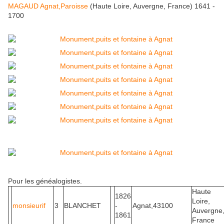
MAGAUD Agnat,Paroisse
(Haute Loire, Auvergne, France) 1641 -
1700
Pour les généalogistes.
Haute
1826
Loire,
monsieurif
3
BLANCHET
-
Agnat,43100
Auvergne
1861
France