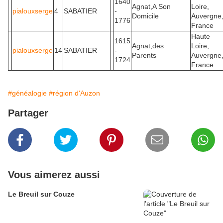
1640
Agnat,A Son
Loire,
pialouxserge
4
SABATIER
-
Domicile
Auvergne
1776
France
Haute
1615
Agnat,des
Loire,
pialouxserge
14
SABATIER
-
Parents
Auvergne
1724
France
#généalogie
#région d'Auzon
Partager
Vous aimerez aussi
Le Breuil sur Couze