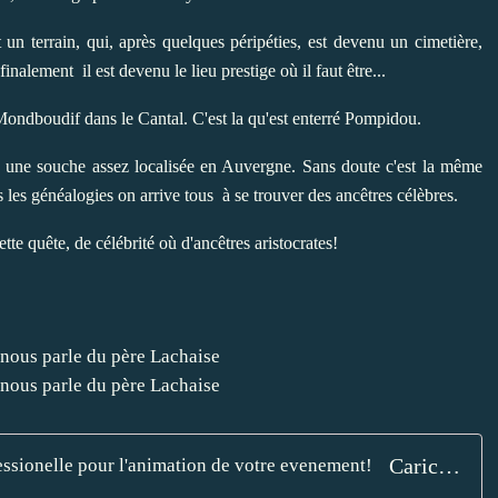
un terrain, qui, après quelques péripéties, est devenu un cimetière,
inalement il est devenu le lieu prestige où il faut être...
Mondboudif dans le Cantal. C'est la qu'est enterré Pompidou.
 une souche assez localisée en Auvergne. Sans doute c'est la même
les généalogies on arrive tous à se trouver des ancêtres célèbres.
ette quête, de célébrité où d'ancêtres aristocrates!
Caricaturiste le pere lachaize, caricature professionelle pour l'animation de votre evenement!