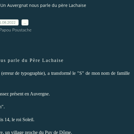
Un Auvergnat nous parle du père Lachaise
1.08.2022
…
 Papou Poustache
us parle du Père Lachaise
e (erreur de typographie), a transformé le "S" de mon nom de famille
assez présent en Auvergne.
n".
s 14, le roi Soleil.
ire, un village proche du Puy de Dôme.