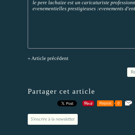
le pere lachaize est un caricaturiste professio
evenementielles prestigieuses :evenements d'ent
« Article précédent
Re
Partager cet article
Repost
0
S'inscrire à la newsletter