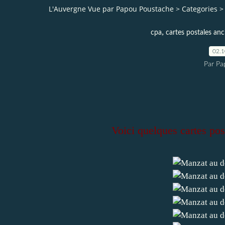
L'Auvergne Vue par Papou Poustache
>
Categories
>
,
cpa
cartes postales an
02.
Par Pa
Voici quelques cartes po