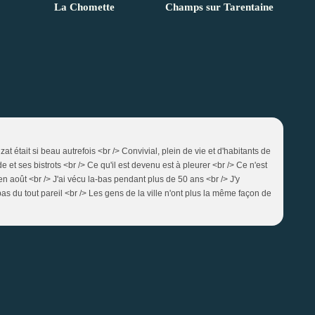
La Chomette
Champs sur Tarentaine
 était si beau autrefois <br /> Convivial, plein de vie et d'habitants de
 et ses bistrots <br /> Ce qu'il est devenu est à pleurer <br /> Ce n'est
 en août <br /> J'ai vécu la-bas pendant plus de 50 ans <br /> J'y
pas du tout pareil <br /> Les gens de la ville n'ont plus la même façon de