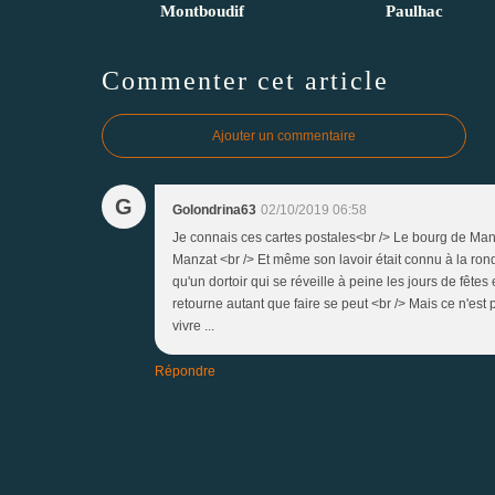
Montboudif
Paulhac
Commenter cet article
Ajouter un commentaire
G
Golondrina63
02/10/2019 06:58
Je connais ces cartes postales<br /> Le bourg de Manzat
Manzat <br /> Et même son lavoir était connu à la ronde
qu'un dortoir qui se réveille à peine les jours de fêtes
retourne autant que faire se peut <br /> Mais ce n'est 
vivre ...
Répondre