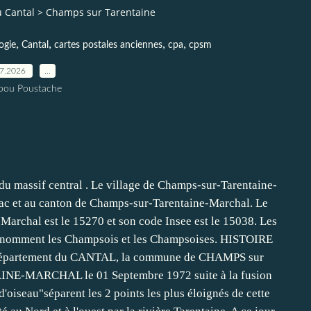
 Cantal
>
Champs sur Tarentaine
,
,
,
,
ogie
Cantal
cartes postales anciennes
cpa
cpsm
07.2026
…
pou Poustache