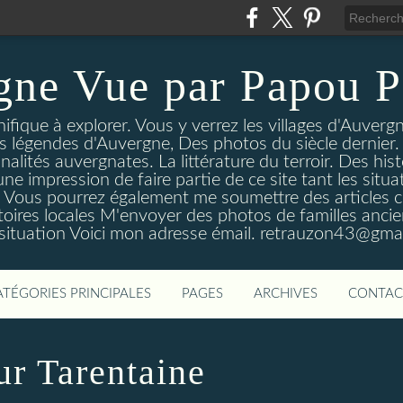
gne Vue par Papou P
ique à explorer. Vous y verrez les villages d'Auvergne
es légendes d'Auvergne, Des photos du siècle dernier. 
nalités auvergnates. La littérature du terroir. Des his
une impression de faire partie de ce site tant les si
 Vous pourrez également me soumettre des articles c
oires locales M'envoyer des photos de familles ancien
 situation Voici mon adresse émail. retrauzon43@gma
ATÉGORIES PRINCIPALES
PAGES
ARCHIVES
CONTAC
r Tarentaine