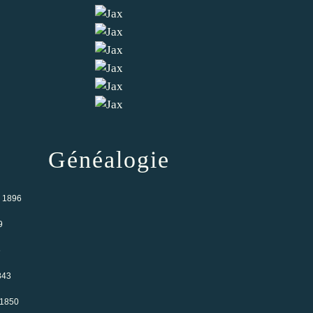
Généalogie
- 1896
9
6
843
 1850