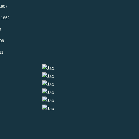
 1907
- 1862
8
908
21