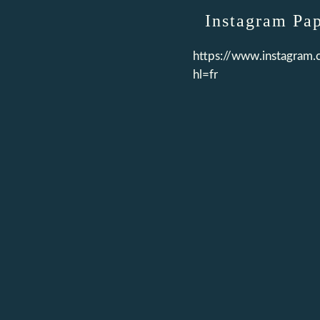
Instagram Pa
https://www.instagram
hl=fr