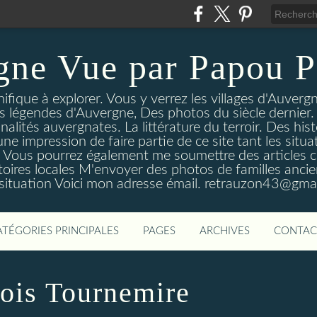
gne Vue par Papou P
ique à explorer. Vous y verrez les villages d'Auvergne
es légendes d'Auvergne, Des photos du siècle dernier. 
nalités auvergnates. La littérature du terroir. Des his
une impression de faire partie de ce site tant les si
 Vous pourrez également me soumettre des articles c
oires locales M'envoyer des photos de familles ancien
 situation Voici mon adresse émail. retrauzon43@gma
ATÉGORIES PRINCIPALES
PAGES
ARCHIVES
CONTAC
 fois Tournemire