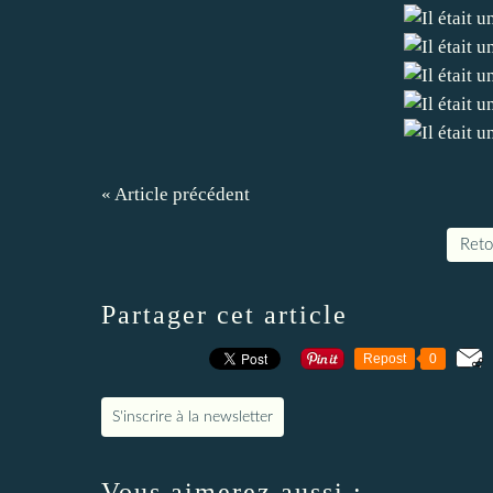
« Article précédent
Retou
Partager cet article
Repost
0
S'inscrire à la newsletter
Vous aimerez aussi :