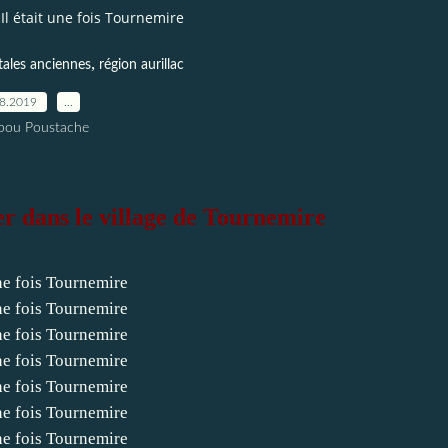
Il était une fois Tournemire
,
tales anciennes
région aurillac
08.2019
…
pou Poustache
r dans le village de Tournemire