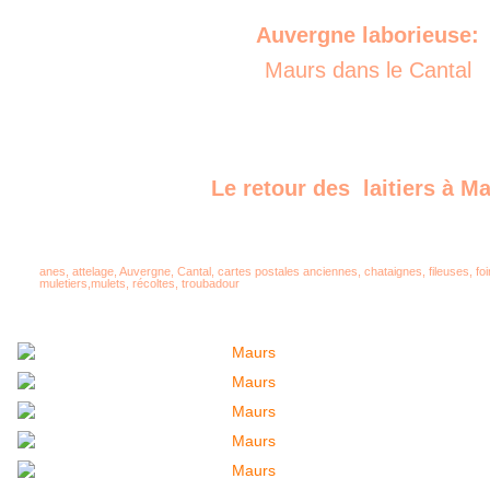
Auvergne laborieuse:
Maurs dans le Cantal
Le retour des laitiers à M
anes
,
attelage
,
Auvergne
,
Cantal
,
cartes postales anciennes
,
chataignes
,
fileuses
,
fo
muletiers
,
mulets
,
récoltes
,
troubadour