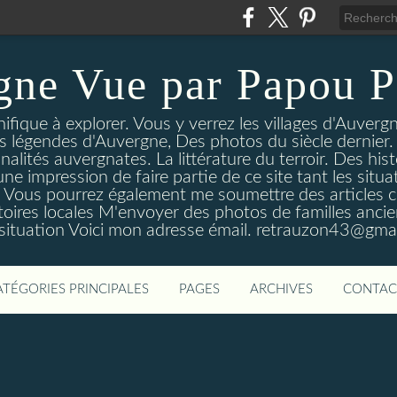
gne Vue par Papou P
ique à explorer. Vous y verrez les villages d'Auvergne
es légendes d'Auvergne, Des photos du siècle dernier. 
nalités auvergnates. La littérature du terroir. Des his
une impression de faire partie de ce site tant les si
 Vous pourrez également me soumettre des articles c
oires locales M'envoyer des photos de familles ancien
 situation Voici mon adresse émail. retrauzon43@gma
ATÉGORIES PRINCIPALES
PAGES
ARCHIVES
CONTAC