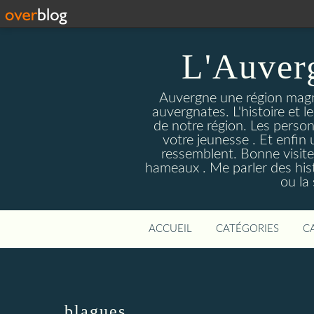
L'Auver
Auvergne une région magnif
auvergnates. L'histoire et l
de notre région. Les person
votre jeunesse . Et enfin 
ressemblent. Bonne visite
hameaux . Me parler des hist
ou la
ACCUEIL
CATÉGORIES
C
blagues