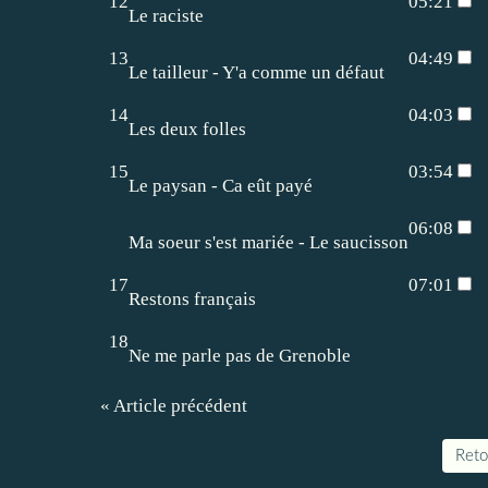
12
05:21
Le raciste
13
04:49
Le tailleur - Y'a comme un défaut
14
04:03
Les deux folles
15
03:54
Le paysan - Ca eût payé
06:08
Ma soeur s'est mariée - Le saucisson
17
07:01
Restons français
18
Ne me parle pas de Grenoble
« Article précédent
Retou