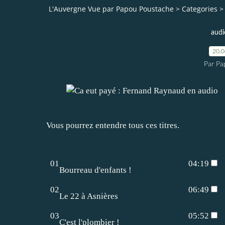
L'Auvergne Vue par Papou Poustache
>
Categories
>
audi
20.
Par Pa
Vous pourrez entendre tous ces titres.
01
04:19
Bourreau d'enfants !
02
06:49
Le 22 à Asnières
03
05:52
C'est l'plombier !