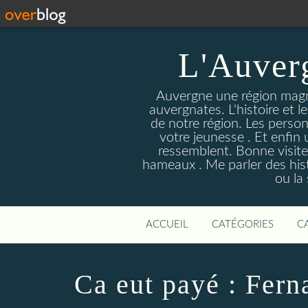
L'Auver
Auvergne une région magnif
auvergnates. L'histoire et l
de notre région. Les person
votre jeunesse . Et enfin 
ressemblent. Bonne visite
hameaux . Me parler des hist
ou la
ACCUEIL
CATÉGORIES
C
Ca eut payé : Fer