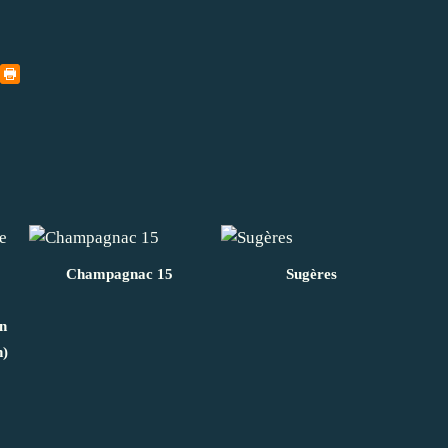
Champagnac 15
Sugères
en
n)