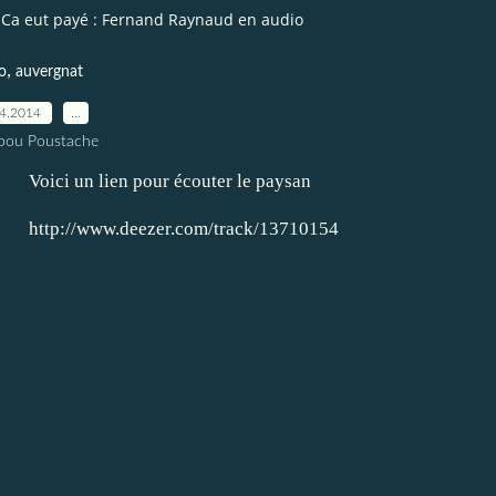
Ca eut payé : Fernand Raynaud en audio
,
o
auvergnat
04.2014
…
pou Poustache
Voici un lien pour écouter le paysan
http://www.deezer.com/track/13710154