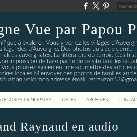
gne Vue par Papou P
ique à explorer. Vous y verrez les villages d'Auvergne
es légendes d'Auvergne, Des photos du siècle dernier. 
nalités auvergnates. La littérature du terroir. Des his
une impression de faire partie de ce site tant les si
 Vous pourrez également me soumettre des articles c
oires locales M'envoyer des photos de familles ancien
 situation Voici mon adresse émail. retrauzon43@gma
ATÉGORIES PRINCIPALES
PAGES
ARCHIVES
CONTAC
nand Raynaud en audio