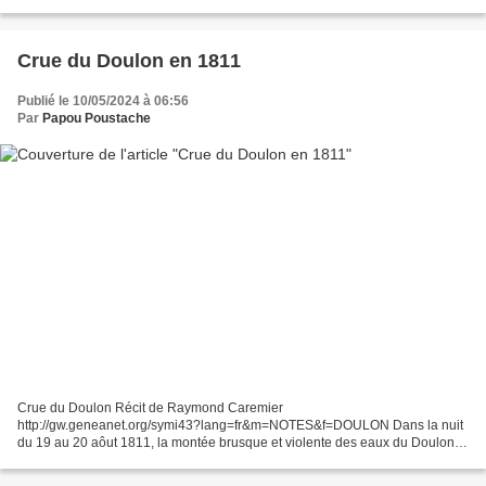
très maussade avec des catastrophes...
Crue du Doulon en 1811
Publié le 10/05/2024 à 06:56
Par
Papou Poustache
Crue du Doulon Récit de Raymond Caremier
http://gw.geneanet.org/symi43?lang=fr&m=NOTES&f=DOULON Dans la nuit
du 19 au 20 aôut 1811, la montée brusque et violente des eaux du Doulon
emporte les occupants du moulin de Praix. Sur les berges, surpris dans...