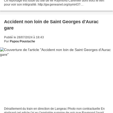
Ce reportage est issue du site de Mr Raymond Caremier dont voici le lien
pour voir son intégralité. http://gw.geneanet.org/symi43?
lang=fr;m=NOTES;f=BRUGEILLE_DERAILLEMENT_MORTEL_EN_1934...
Accident non loin de Saint Georges d'Aurac
gare
Publié le 28/07/2024 à 18:43
Par
Papou Poustache
Déraillement du train en direction de Langeac Photo non contractuelle En
réalisant cet article j'ai eu l'agréable surprise de voir que Raymond l'avait