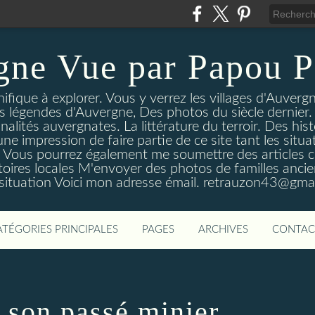
gne Vue par Papou P
ique à explorer. Vous y verrez les villages d'Auvergne
es légendes d'Auvergne, Des photos du siècle dernier. 
nalités auvergnates. La littérature du terroir. Des his
une impression de faire partie de ce site tant les si
 Vous pourrez également me soumettre des articles c
oires locales M'envoyer des photos de familles ancien
 situation Voici mon adresse émail. retrauzon43@gma
ATÉGORIES PRINCIPALES
PAGES
ARCHIVES
CONTAC
 son passé minier