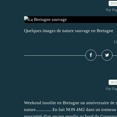
29.
Par Pa
Quelques images de nature sauvage en Bretagne
Li
28.
Par Pa
Weekend insolite en Bretagne un anniversaire de ma
nature............... En fait NON 4M2 dans un tonnea
proximité d'un ancien moulin au bord du Couesnon