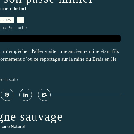
oine industriel
07.2025
…
pou Poustache
u m’empêcher d'aller visiter une ancienne mine étant fils
normément d’où ce reportage sur la mine du Brais en Ile
re la suite
gne sauvage
moine Naturel