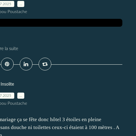
07.2025
…
pou Poustache
re la suite
Insolite
07.2025
…
pou Poustache
riage ça se fête donc hôtel 3 étoiles en pleine
u sans douche ni toilettes ceux-ci étaient à 100 mètres . A
...