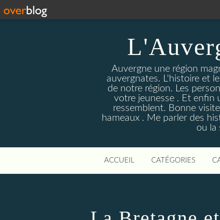
L'Auver
Auvergne une région magnif
auvergnates. L'histoire et l
de notre région. Les person
votre jeunesse . Et enfin 
ressemblent. Bonne visite
hameaux . Me parler des hist
ou la
ACCUEIL
CATÉGORIES
C
La Bretagne et