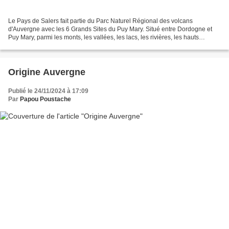
Le Pays de Salers fait partie du Parc Naturel Régional des volcans
d'Auvergne avec les 6 Grands Sites du Puy Mary. Situé entre Dordogne et
Puy Mary, parmi les monts, les vallées, les lacs, les rivières, les hauts
plateaux d'estives...nous entrons dans...
Origine Auvergne
Publié le 24/11/2024 à 17:09
Par
Papou Poustache