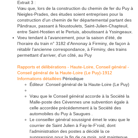
Extrait 3 :
Vœu que, lors de la construction du chemin de fer du Puy à
Nieigles-Prades, des études soient entreprises pour la
construction d'un chemin de fer départemental partant des
Pândraux, passant à Noustoulets, Saint-Julien-Chapteuil,
entre Saint-Hostien et le Pertuis, aboutissant à Yssingeaux.
Voeu tendant à l'avancement, pour la saison d'été, de
l'horaire du train n° 3182 d'Annonay à Firminy, de façon à
rétablir l'ancienne correspondance, à Firminy, des trains
permettant d'arriver, d'un côté, au Puy
Rapports et délibérations - Haute-Loire, Conseil général -
Conseil général de la Haute-Loire (Le Puy)-1912
Informations détaillées
Périodique
Éditeur :Conseil général de la Haute-Loire (Le Puy)
Vœu que le Conseil général accorde à la Société la
Malle-poste des Cévennes une subvention égale à
celle accordée précédemment à la Société des
automobiles du Puy à Saugues .
Le conseiller général soussigné émet le vœu que le
courrier de Saint Julien à Fay-le-F'roid, dont
l'administration des postes a décidé la ce
suppression pour la fin de ce mois, soit maintenue