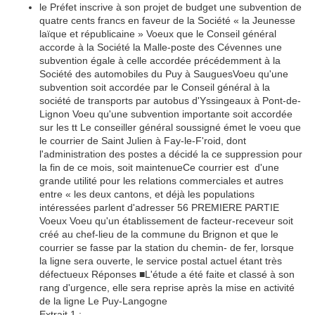
le Préfet inscrive à son projet de budget une subvention de
quatre cents francs en faveur de la Société « la Jeunesse
laïque et républicaine » Voeux que le Conseil général
accorde à la Société la Malle-poste des Cévennes une
subvention égale à celle accordée précédemment à la
Société des automobiles du Puy à SauguesVoeu qu'une
subvention soit accordée par le Conseil général à la
société de transports par autobus d'Yssingeaux à Pont-de-
Lignon Voeu qu'une subvention importante soit accordée
sur les tt Le conseiller général soussigné émet le voeu que
le courrier de Saint Julien à Fay-le-F'roid, dont
l'administration des postes a décidé la ce suppression pour
la fin de ce mois, soit maintenueCe courrier est d'une
grande utilité pour les relations commerciales et autres
entre « les deux cantons, et déjà les populations
intéressées parlent d'adresser 56 PREMIERE PARTIE
Voeux Voeu qu'un établissement de facteur-receveur soit
créé au chef-lieu de la commune du Brignon et que le
courrier se fasse par la station du chemin- de fer, lorsque
la ligne sera ouverte, le service postal actuel étant très
défectueux Réponses ■L'étude a été faite et classé à son
rang d'urgence, elle sera reprise après la mise en activité
de la ligne Le Puy-Langogne
Extrait 1 :