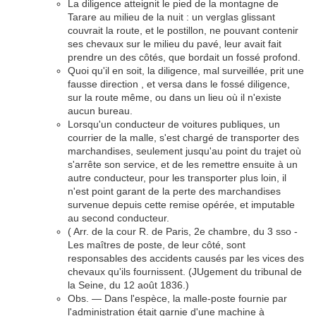
La diligence atteignit le pied de la montagne de
Tarare au milieu de la nuit : un verglas glissant
couvrait la route, et le postillon, ne pouvant contenir
ses chevaux sur le milieu du pavé, leur avait fait
prendre un des côtés, que bordait un fossé profond.
Quoi qu'il en soit, la diligence, mal surveillée, prit une
fausse direction , et versa dans le fossé diligence,
sur la route même, ou dans un lieu où il n'existe
aucun bureau.
Lorsqu'un conducteur de voitures publiques, un
courrier de la malle, s'est chargé de transporter des
marchandises, seulement jusqu'au point du trajet où
s'arrête son service, et de les remettre ensuite à un
autre conducteur, pour les transporter plus loin, il
n'est point garant de la perte des marchandises
survenue depuis cette remise opérée, et imputable
au second conducteur.
( Arr. de la cour R. de Paris, 2e chambre, du 3 sso -
Les maîtres de poste, de leur côté, sont
responsables des accidents causés par les vices des
chevaux qu'ils fournissent. (JUgement du tribunal de
la Seine, du 12 août 1836.)
Obs. — Dans l'espèce, la malle-poste fournie par
l'administration était garnie d'une machine à