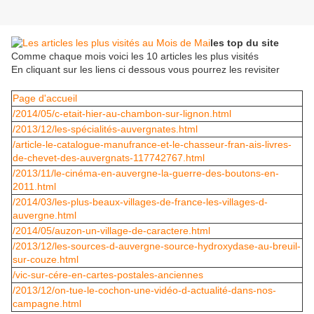
les top du site
Comme chaque mois voici les 10 articles les plus visités
En cliquant sur les liens ci dessous vous pourrez les revisiter
Page d'accueil
/2014/05/c-etait-hier-au-chambon-sur-lignon.html
/2013/12/les-spécialités-auvergnates.html
/article-le-catalogue-manufrance-et-le-chasseur-fran-ais-livres-
de-chevet-des-auvergnats-117742767.html
/2013/11/le-cinéma-en-auvergne-la-guerre-des-boutons-en-
2011.html
/2014/03/les-plus-beaux-villages-de-france-les-villages-d-
auvergne.html
/2014/05/auzon-un-village-de-caractere.html
/2013/12/les-sources-d-auvergne-source-hydroxydase-au-breuil-
sur-couze.html
/vic-sur-cére-en-cartes-postales-anciennes
/2013/12/on-tue-le-cochon-une-vidéo-d-actualité-dans-nos-
campagne.html