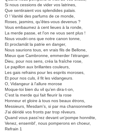
Si nous cessions de vider vos latrines,
Que sentiraient vos splendides palais.
O ! Vanité des parfums de ce monde,
Roses, jasmins, qu'êtes-vous devenus ?
Vous embaumez à cent lieues à la ronde,
La merde passe, et l'on ne vous sent plus !
Nous voudri-ons que notre canon tonne,
Et proclamât la patrie en danger,
Nous saurions tous, en vrais fils de Bellone,
Mieux que Cambronne, emmerder l'étranger.
Dieu, pour nos sens, créa la fraîche rose,
Le papillon aux brillantes couleurs,
Les gais refrains pour les esprits moroses,
Et pour nos culs, il fit les vidangeurs.
O, Vidangeur à l'allure morose
Moque-toi bien du vil qu'en dira-t-on,
C'est la merde qui fait fleurir la rose
Honneur et gloire à tous nos beaux étrons,
Messieurs, Mesdam's, si par ma chansonnette
J'ai déridé vos fronts par trop rêveurs.
Quand vous pass'rez devant un'pompe honnête,
Venez, ensembl', nous pomperons en choeur,
Refrain 1