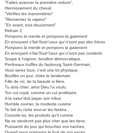
"Faites avancer la première voiture",
Hennissement du cheval.
"Vérifiez les manomètres"
"Renversez la vapeur"
"En avant, tout doucement"
Refrain 2
Pompons la merde et pompons-la gaiement
En envoyant s'fair'foutr'ceux qui n'sont pas des frères
Pompons la merde et pompons la gaiement
En envoyant s'fair'foutr'ceux qui n'sont pas contents.
Soupe à l'oignon, bouillon démocratique,
Perdreaux truffés du faubourg Saint-Germain,
Vous serez tous, c'est une loi physique,
Bouffés un jour, chiés le lendemain.
Fille de roi, de ta beauté si fière,
Tu dois chier, ainsi Dieu l'a voulu.
Ton cul royal, comme un cul prolétaire,
A la natur'doit payer son tribut.
Humble ouvrier, ta modeste cuisine
Te fait du riche envi-er les festins ;
Console-toi, les produits qu'il rumine
Ne se vendront pas plus cher que les tiens.
Puissants du jour qui bouchez vos narines,
Quand nous pompons le fruit de vos excès,