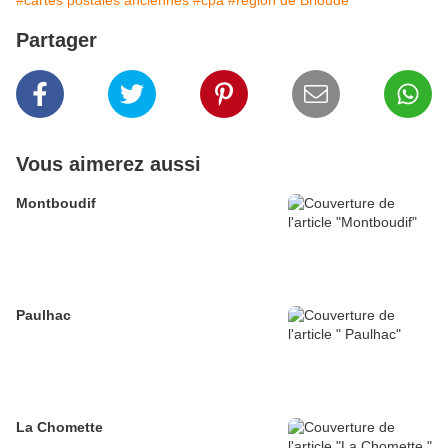
#cartes postales anciennes
#cpa
#région de Brioude
Partager
Vous aimerez aussi
Montboudif
Paulhac
La Chomette