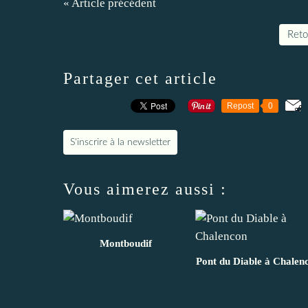
« Article précédent
Retou
Partager cet article
Repost
0
S'inscrire à la newsletter
Vous aimerez aussi :
Montboudif
Pont du Diable à Chalen