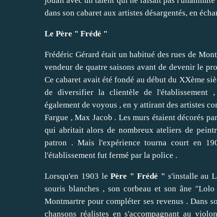
jouait avec un talent qui ne faisait pas l'unanimité 
dans son cabaret aux artistes désargentés, en éch
Le Père " Frédé "
Frédéric Gérard était un habitué des rues de Montm
vendeur de quatre saisons avant de devenir le prop
Ce cabaret avait été fondé au début du XXème siècl
de diversifier la clientèle de l'établissement 
également de voyous , en y attirant des artistes 
Fargue , Max Jacob . Les murs étaient décorés par
qui abritait alors de nombreux ateliers de pein
patron . Mais l'expérience tourna court en 19
l'établissement fut fermé par la police .
Lorsqu'en 1903 le
Père " Frédé "
s'installe au 
souris blanches , son corbeau et son âne "Lolo 
Montmartre pour compléter ses revenus . Dans so
chansons réalistes en s'accompagnant au violo