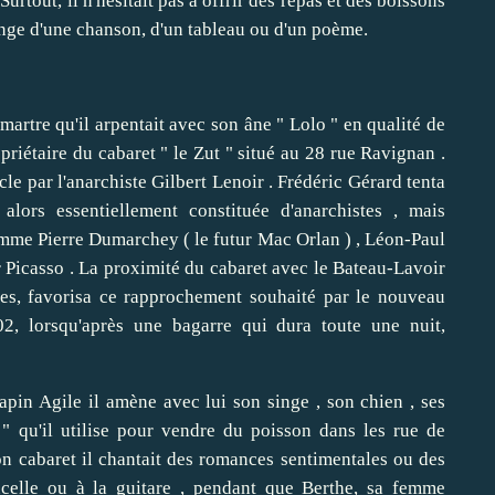
Surtout, il n'hésitait pas à offrir des repas et des boissons
ange d'une chanson, d'un tableau ou d'un poème.
artre qu'il arpentait avec son âne " Lolo " en qualité de
riétaire du cabaret " le Zut " situé au 28 rue Ravignan .
e par l'anarchiste Gilbert Lenoir . Frédéric Gérard tenta
, alors essentiellement constituée d'anarchistes , mais
comme Pierre Dumarchey ( le futur Mac Orlan ) , Léon-Paul
 Picasso . La proximité du cabaret avec le Bateau-Lavoir
tres, favorisa ce rapprochement souhaité par le nouveau
02, lorsqu'après une bagarre qui dura toute une nuit,
Lapin Agile il amène avec lui son singe , son chien , ses
" qu'il utilise pour vendre du poisson dans les rue de
n cabaret il chantait des romances sentimentales ou des
ncelle ou à la guitare , pendant que Berthe, sa femme