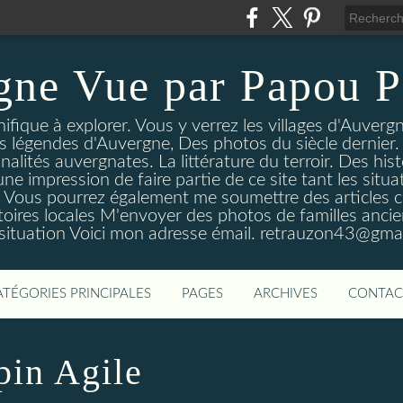
gne Vue par Papou P
ique à explorer. Vous y verrez les villages d'Auvergne
es légendes d'Auvergne, Des photos du siècle dernier. 
nalités auvergnates. La littérature du terroir. Des his
une impression de faire partie de ce site tant les si
 Vous pourrez également me soumettre des articles c
oires locales M'envoyer des photos de familles ancien
 situation Voici mon adresse émail. retrauzon43@gma
ATÉGORIES PRINCIPALES
PAGES
ARCHIVES
CONTAC
pin Agile