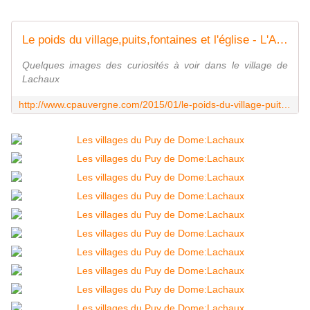
Le poids du village,puits,fontaines et l'église - L'Auvergne Vue par Papou Poustache
Quelques images des curiosités à voir dans le village de
Lachaux
http://www.cpauvergne.com/2015/01/le-poids-du-village-puits-fontaines-et-l-eglise.html