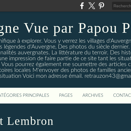
gne Vue par Papou P
ique à explorer. Vous y verrez les villages d'Auvergne
es légendes d'Auvergne, Des photos du siècle dernier. 
nalités auvergnates. La littérature du terroir. Des his
une impression de faire partie de ce site tant les si
 Vous pourrez également me soumettre des articles c
oires locales M'envoyer des photos de familles ancien
 situation Voici mon adresse émail. retrauzon43@gma
ATÉGORIES PRINCIPALES
PAGES
ARCHIVES
CONTAC
at Lembron