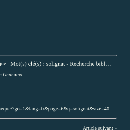
Mot(s) clé(s) : solignat - Recherche bibliothèque
de Geneanet
iotheque/?go=1&lang=fr&page=6&q=solignat&size=40
Article suivant »