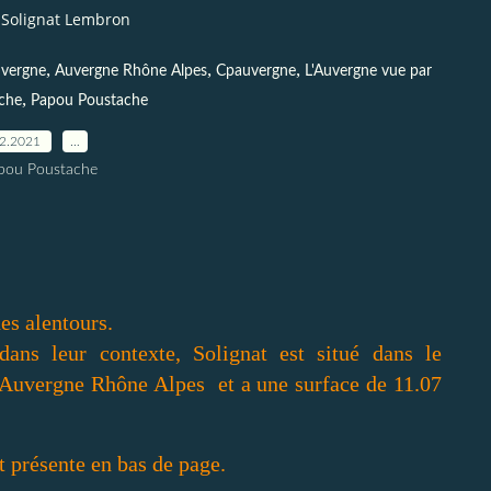
Solignat Lembron
,
,
,
vergne
Auvergne Rhône Alpes
Cpauvergne
L'Auvergne vue par
,
che
Papou Poustache
02.2021
…
pou Poustache
es alentours.
dans leur contexte, Solignat est situé dans le
Auvergne Rhône Alpes et a une surface de 11.07
t présente en bas de page.