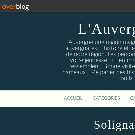
L'Auver
Auvergne une région magnif
auvergnates. L'histoire et l
de notre région. Les person
votre jeunesse . Et enfin 
ressemblent. Bonne visite
hameaux . Me parler des hist
ou la
ACCUEIL
CATÉGORIES
C
Solign