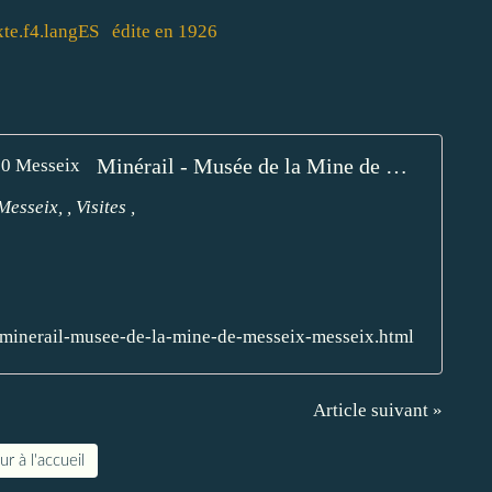
exte.f4.langES édite en 1926
Minérail - Musée de la Mine de Messeix 63750 Messeix
sseix, , Visites ,
r/minerail-musee-de-la-mine-de-messeix-messeix.html
Article suivant »
r à l'accueil