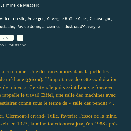
La mine de Messeix
,
,
,
,
Auteur du site
Auvergne
Auvergne Rhône Alpes
Cpauvergne
,
,
ustache
Puy de dome
anciennes industries d'Auvergne
03.2021
…
pou Poustache
r la commune. Une des rares mines dans laquelle les
de méthane (grisou). L’importance de cette exploitation
 de mineurs. Ce site « le puits saint Louis » foncé en
rappelle le travail Eiffel, une salle des machines avec
vestiaires connu sous le terme de « salle des pendus » .
r, Clermont-Ferrand- Tulle, favorise l'essor de la mine.
eix en 1923, la mine fonctionnera jusqu'en 1988 après