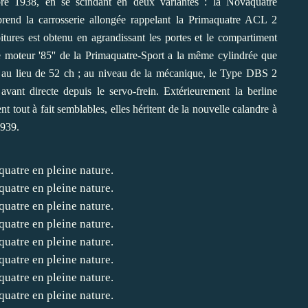
bre 1938, en se scindant en deux variantes : la Novaquatre
prend la carrosserie allongée rappelant la Primaquatre ACL 2
tures est obtenu en agrandissant les portes et le compartiment
. Le moteur '85'' de la Primaquatre-Sport a la même cylindrée que
 ch au lieu de 52 ch ; au niveau de la mécanique, le Type DBS 2
ant directe depuis le servo-frein. Extérieurement la berline
tout à fait semblables, elles héritent de la nouvelle calandre à
1939.