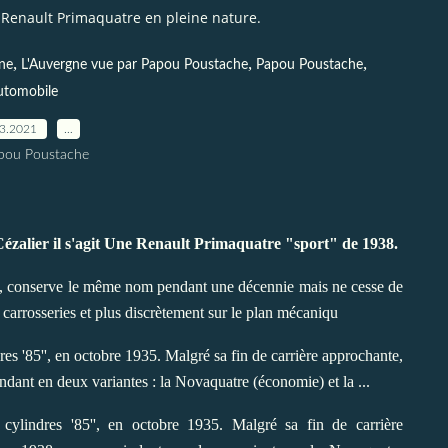
Renault Primaquatre en pleine nature.
,
,
,
ne
L'Auvergne vue par Papou Poustache
Papou Poustache
utomobile
03.2021
…
pou Poustache
zalier il s'agit
Une Renault Primaquatre "sport" de 1938.
31, conserve le même nom pendant une décennie mais ne cesse de
carrosseries et plus discrètement sur le plan mécaniqu
es '85'', en octobre 1935. Malgré sa fin de carrière approchante,
ndant en deux variantes : la Novaquatre (économie) et la ...
cylindres '85'', en octobre 1935. Malgré sa fin de carrière