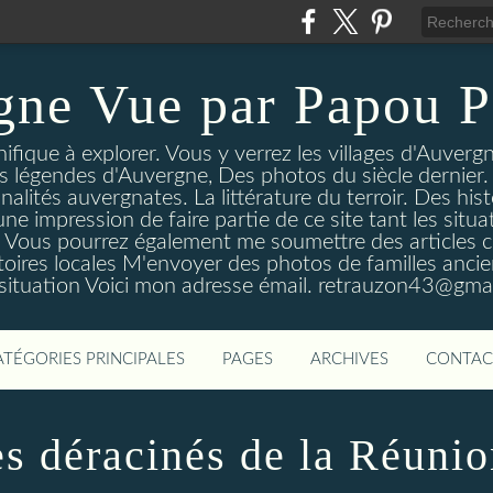
gne Vue par Papou P
ique à explorer. Vous y verrez les villages d'Auvergne
es légendes d'Auvergne, Des photos du siècle dernier. 
nalités auvergnates. La littérature du terroir. Des his
une impression de faire partie de ce site tant les si
 Vous pourrez également me soumettre des articles c
oires locales M'envoyer des photos de familles ancien
 situation Voici mon adresse émail. retrauzon43@gma
ATÉGORIES PRINCIPALES
PAGES
ARCHIVES
CONTAC
s déracinés de la Réuni