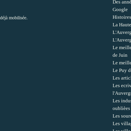
Des anné
Google
Histoire
 déjà mobilisée.
La Haute
L'Auverg
L'Auverg
Le meill
de Juin
Le meill
Le Puy 
Les artic
Les ecri
l'Auverg
Les indus
oublièes
Les sour
Les vill