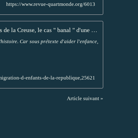
https://www.revue-quartmonde.org/6013
Les Réunionnais de la Creuse, le cas " banal " d'une migration d'enfants de la République
histoire. Car sous prétexte d'aider l'enfance,
-migration-d-enfants-de-la-republique,25621
Article suivant »