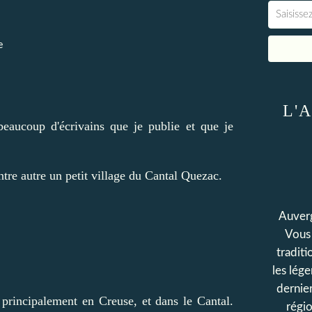
e
L'A
eaucoup d'écrivains que je publie et que je
ntre autre un petit village du Cantal Quezac.
Auverg
Vous 
traditi
les lég
dernier
 principalement en Creuse, et dans le Cantal.
régio