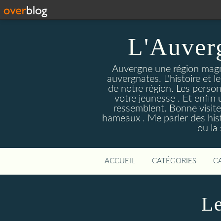
L'Auver
Auvergne une région magnif
auvergnates. L'histoire et l
de notre région. Les person
votre jeunesse . Et enfin 
ressemblent. Bonne visite
hameaux . Me parler des hist
ou la
ACCUEIL
CATÉGORIES
C
Le