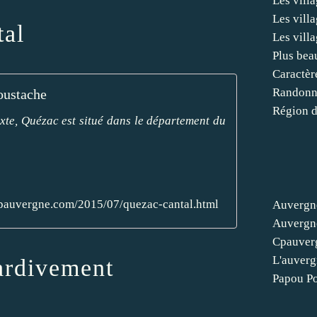
Les villa
Les vill
tal
Les vill
Plus bea
Caractèr
Randonn
oustache
Région d
exte, Quézac est situé dans le département du
pauvergne.com/2015/07/quezac-cantal.html
Auvergn
Auvergn
Cpauver
L'auverg
tardivement
Papou P