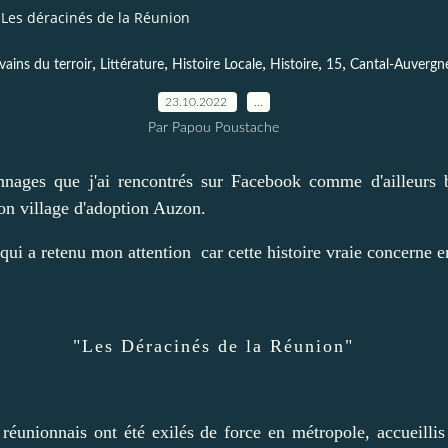
Les déracinés de la Réunion
,
,
,
,
,
vains du terroir
Littérature
Histoire Locale
Histoire
15
Cantal-Auvergn
23.10.2022
…
Par Papou Poustache
nnages que j'ai rencontrés sur Facebook comme d'ailleurs b
on village d'adoption Auzon.
 qui a retenu mon attention car cette histoire vraie concerne e
"Les Déracinés de la Réunion"
 réunionnais ont été exilés de force en métropole, accueillis