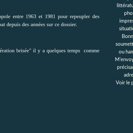
littérat
phot
ropole entre 1963 et 1981 pour repeupler des
impres
at depuis des années sur ce dossier.
situat
Bonn
soumettr
Génération brisée" il y a quelques temps comme
ou ham
M'envoy
précisa
adr
Voir le 