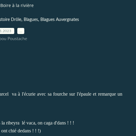
Boire à la rivière
,
,
stoire Drôle
Blagues
Blagues Auvergnates
01.2023
…
pou Poustache
cel va à l'écurie avec sa fourche sur l'épaule et remarque un
la ribeyra lé vaca, on caga d'dans ! ! !
ont chié dedans ! ! !)