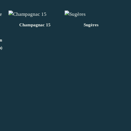
Champagnac 15
Sugères
en
n)